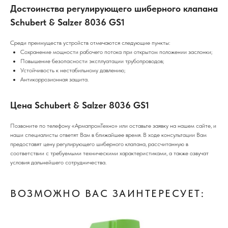
Достоинства регулирующего шиберного клапана
Schubert & Salzer 8036 GS1
Среди преимуществ устройств отмечаются следующие пункты:
Сохранение мощности рабочего потока при открытом положении заслонки;
Повышение безопасности эксплуатации трубопроводов;
Устойчивость к нестабильному давлению;
Антикоррозионная защита.
Цена Schubert & Salzer 8036 GS1
Позвоните по телефону «АрмапромТехно» или оставьте заявку на нашем сайте, и
наши специалисты ответят Вам в ближайшее время. В ходе консультации Вам
предоставят цену регулирующего шиберного клапана, рассчитанную в
соответствии с требуемыми техническими характеристиками, а также озвучат
условия дальнейшего сотрудничества.
ВОЗМОЖНО ВАС ЗАИНТЕРЕСУЕТ: