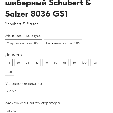
шиберный Schubert &
Salzer 8036 GS1
Schubert & Salzer
Материал корпуса
Углеродистая сталь 1.0619
Нержавеющая сталь CF8M
Диаметр
15
20
25
32
40
50
65
80
100
125
150
Условное давление
4.0 МПа
Максимальная температура
350°C