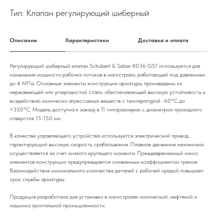
Тип: Клапан регулирующий шиберный
Описание
Xарактеристики
Доставка и оплата
Регулирующий шиберный клапан Schubert & Salzer 8036 GS1 используется для
изменения мощности рабочих потоков в магистрали, работающей под давлением
до 4 МПа. Основные элементы конструкции арматуры произведены из
нержавеющей или углеродистой стали, обеспечивающей высокую устойчивость к
воздействию химически агрессивных веществ с температурой -60°C до
+350°C. Модель доступна к заказу в 11 типоразмерах с диаметром проходного
отверстия 15-150 мм.
В качестве управляющего устройства используется электрический привод,
гарантирующий высокую скорость срабатывания. Плавное движение механизма
осуществляется за счет низкого крутящего момента. Преждевременный износ
элементов конструкции предупреждается сниженным коэффициентом трения.
Взаимодействие минимального количества деталей с рабочей средой повышает
срок службы арматуры.
Продукция разработана для установки в магистралях химической, нефтяной и
машиностроительной промышленности.