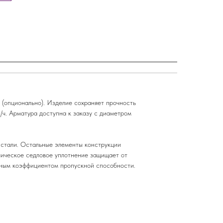
 (опционально). Изделие сохраняет прочность
ч. Арматура доступна к заказу с диаметром
й стали. Остальные элементы конструкции
лическое седловое уплотнение защищает от
енным коэффициентом пропускной способности.