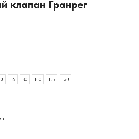
й клапан Гранрег
50
65
80
100
125
150
ра