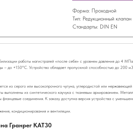
Форма: Проходной
Тип: Редукционный клапан
Стандарты: DIN EN
билизации работы магистралей «после себя» с уровнем давления до 4 МПа
ы – до +150°C. Устройство обладает пропускной способностью до 200 м3/
ается из серого или высокопрочного чугуна, углеродистой или нержавеюще
ты выполнены из синтетического каучука с тканевым армированием. Метал
ны фланцевые соединения. К заказу доступна версия устройства с уменьш
жения, кондиционирования и вентиляции.
на Гранрег КАТ30