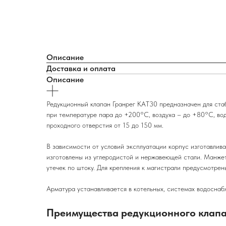
Описание
Доставка и оплата
Описание
Редукционный клапан Гранрег КАТ30 предназначен для ста
при температуре пара до +200°C, воздуха – до +80°C, вод
проходного отверстия от 15 до 150 мм.
В зависимости от условий эксплуатации корпус изготавлив
изготовлены из углеродистой и нержавеющей стали. Манже
утечек по штоку. Для крепления к магистрали предусмотре
Арматура устанавливается в котельных, системах водоснаб
Преимущества редукционного клапа