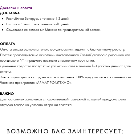
Доставка и оплата
ДОСТАВКА
Республика Беларусь в течение 1-2 дней.
Россия и Казахстан в течение 2-10 дней.
Самовывоз со склада в г. Минске по предварительной заявке.
ОПЛАТА
Оплата заказа возможна только юридическими лицами по безналичному расчету.
Платеж производится на основании выставленного Счета/Договора с указанием его
порядкового № и предмета поставки в платежном поручении.
Денежные средства поступят на расчетный счет в течение 1-3 рабочих дней от даты
оплаты.
Заказ формируется к отгрузке после зачисления 100% предоплаты на расчетный счет
Частного предприятия «АРМАПРОМТЕХНО».
ВАЖНО
Для постоянных заказчиков с положительной платежной историей предусмотрена
отгрузка товара на условиях отсрочки платежа.
ВОЗМОЖНО ВАС ЗАИНТЕРЕСУЕТ: