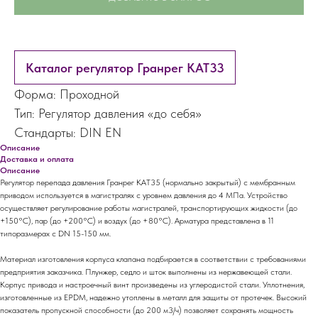
Каталог регулятор Гранрег КАТ33
Форма: Проходной
Тип: Регулятор давления «до себя»
Стандарты: DIN EN
Описание
Доставка и оплата
Описание
Регулятор перепада давления Гранрег КАТ35 (нормально закрытый) с мембранным
приводом используется в магистралях с уровнем давления до 4 МПа. Устройство
осуществляет регулирование работы магистралей, транспортирующих жидкости (до
+150°C), пар (до +200°C) и воздух (до +80°C). Арматура представлена в 11
типоразмерах с DN 15-150 мм.
Материал изготовления корпуса клапана подбирается в соответствии с требованиями
предприятия заказчика. Плунжер, седло и шток выполнены из нержавеющей стали.
Корпус привода и настроечный винт произведены из углеродистой стали. Уплотнения,
изготовленные из EPDM, надежно утоплены в металл для защиты от протечек. Высокий
показатель пропускной способности (до 200 м3/ч) позволяет сохранять мощность