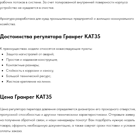
рабочих потоков в системе. За счет полированной внутренней поверхности корпуса
устройство не нуждается в очистке.
Арматура разработана для нужд промышленных предприятий и жилищно-коммунального
хозяйства.
Достоинства регулятора Гранрег КАТ35
К преимуществам модели относятся нижеследующие пункты:
Защита магистралей от аварий;
Простая и надежная конструкция;
Компактные размеры;
Стойкость к коррозии и износу;
Большой технический ресурс;
Жесткое крепление на линии.
Цена Гранрег КАТ35
Цена регулятора перепада давления определяется диаметром его проходного отверстия,
пропускной способностью и другими техническими характеристиками. Отправьте заявку
на получение обратной связи, и наши менеджеры помогут Вам подобрать нужную модель
товара, оформить необходимую документацию, а также озвучат сроки поставки и условия
оплаты заказа.