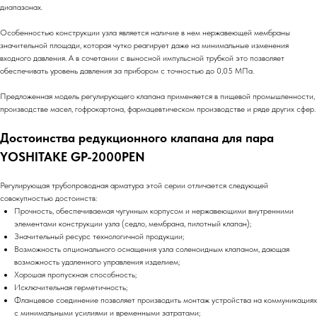
диапазонах.
Особенностью конструкции узла является наличие в нем нержавеющей мембраны
значительной площади, которая чутко реагирует даже на минимальные изменения
входного давления. А в сочетании с выносной импульсной трубкой это позволяет
обеспечивать уровень давления за прибором с точностью до 0,05 МПа.
Предложенная модель регулирующего клапана применяется в пищевой промышленности,
производстве масел, гофрокартона, фармацевтическом производстве и ряде других сфер.
Достоинства редукционного клапана для пара
YOSHITAKE GP-2000PEN
Регулирующая трубопроводная арматура этой серии отличается следующей
совокупностью достоинств:
Прочность, обеспечиваемая чугунным корпусом и нержавеющими внутренними
элементами конструкции узла (седло, мембрана, пилотный клапан);
Значительный ресурс технологичной продукции;
Возможность опционального оснащения узла соленоидным клапаном, дающая
возможность удаленного управления изделием;
Хорошая пропускная способность;
Исключительная герметичность;
Фланцевое соединение позволяет производить монтаж устройства на коммуникациях
с минимальными усилиями и временными затратами;