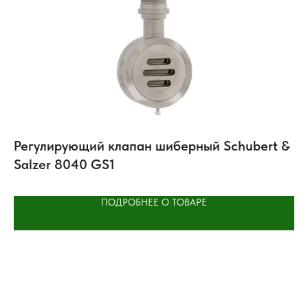
 &
Регулирующий клапан шиберный Schubert &
Ре
Salzer 8040 GS1
К
ПОДРОБНЕЕ О ТОВАРЕ