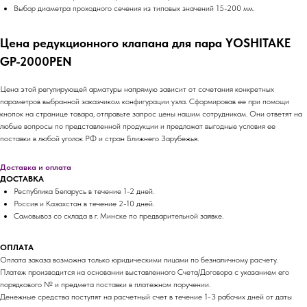
Выбор диаметра проходного сечения из типовых значений 15-200 мм.
Цена редукционного клапана для пара YOSHITAKE
GP-2000PEN
Цена этой регулирующей арматуры напрямую зависит от сочетания конкретных
параметров выбранной заказчиком конфигурации узла. Сформировав ее при помощи
кнопок на странице товара, отправьте запрос цены нашим сотрудникам. Они ответят на
любые вопросы по представленной продукции и предложат выгодные условия ее
поставки в любой уголок РФ и стран Ближнего Зарубежья.
Доставка и оплата
ДОСТАВКА
Республика Беларусь в течение 1-2 дней.
Россия и Казахстан в течение 2-10 дней.
Самовывоз со склада в г. Минске по предварительной заявке.
ОПЛАТА
Оплата заказа возможна только юридическими лицами по безналичному расчету.
Платеж производится на основании выставленного Счета/Договора с указанием его
порядкового № и предмета поставки в платежном поручении.
Денежные средства поступят на расчетный счет в течение 1-3 рабочих дней от даты