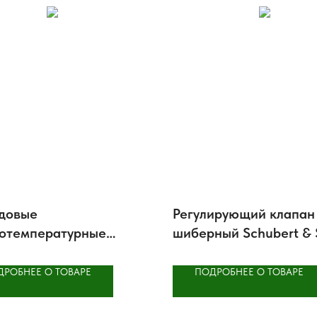
одовые
Регулирующий клапан
отемпературные
шиберный Schubert & 
ирующие клапаны
8021 GS4
Р543 из нержавеющей
ДРОБНЕЕ О ТОВАРЕ
ПОДРОБНЕЕ О ТОВАРЕ