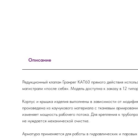
Описание
Редукционный клапан Гранрег КАТ60 прямого действия использ
магистрали «после себя». Модель доступна к заказу в 12 типо
Корпус и крышка изделия выполнены в зависимости от модифик
произведена из каучукового материала с тканевым армировани
изменяет мощность рабочего потока. Для крепления к трубопр
не нуждается механической очистке.
Арматура применяется для работы в гидравлических и паровых