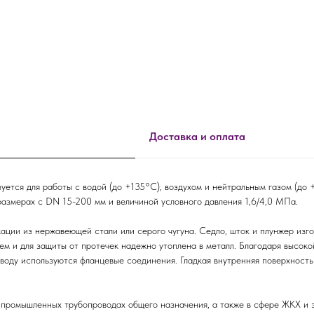
Доставка и оплата
уется для работы с водой (до +135°C), воздухом и нейтральным газом (до 
размерах с DN 15-200 мм и величиной условного давления 1,6/4,0 МПа.
ации из нержавеющей стали или серого чугуна. Седло, шток и плунжер из
ем и для защиты от протечек надежно утоплена в металл. Благодаря высок
оводу используются фланцевые соединения. Гладкая внутренняя поверхность
 промышленных трубопроводах общего назначения, а также в сфере ЖКХ и 