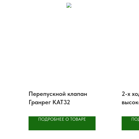
Перепускной клапан
2-х х
Гранрег КАТ32
высок
регул
АСТА 
ПОДРОБНЕЕ О ТОВАРЕ
ПО
стали