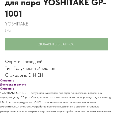
для пара YOSHITAKE GP-
1001
YOSHITAKE
SKU:
ДОБАВИТЬ В ЗАПРОС
Форма: Проходной
Тип: Редукционный клапан
Стандарты: DIN EN
Описание
Доставка и оплата
Описание
YOSHITAKE GP-1001 – редукционный клапан для пара, понижающий давление в
паропроводе до 20 раз. Узел применяется в коммуникациях паропровода с давлением до
1 МПа и температуры до +220ºС. Снабженное новым пилотным клапаном и
вместительным фильтром устройство понижения давления с высокой степенью
универсальности используется на различных паропотребителях или паровых комплексах.