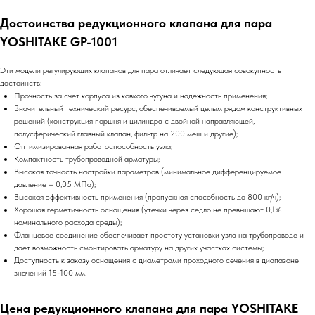
Достоинства редукционного клапана для пара
YOSHITAKE GP-1001
Эти модели регулирующих клапанов для пара отличает следующая совокупность
достоинств:
Прочность за счет корпуса из ковкого чугуна и надежность применения;
Значительный технический ресурс, обеспечиваемый целым рядом конструктивных
решений (конструкция поршня и цилиндра с двойной направляющей,
полусферический главный клапан, фильтр на 200 меш и другие);
Оптимизированная работоспособность узла;
Компактность трубопроводной арматуры;
Высокая точность настройки параметров (минимальное дифференцируемое
давление – 0,05 МПа);
Высокая эффективность применения (пропускная способность до 800 кг/ч);
Хорошая герметичность оснащения (утечки через седло не превышают 0,1%
номинального расхода среды);
Фланцевое соединение обеспечивает простоту установки узла на трубопроводе и
дает возможность смонтировать арматуру на других участках системы;
Доступность к заказу оснащения с диаметрами проходного сечения в диапазоне
значений 15-100 мм.
Цена редукционного клапана для пара YOSHITAKE