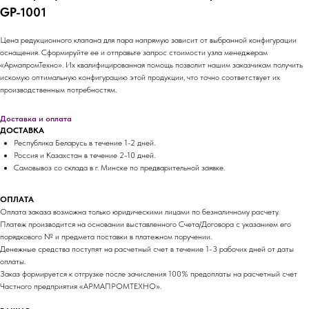
GP-1001
Цена редукционного клапана для пара напрямую зависит от выбранной конфигурации
оснащения. Сформируйте ее и отправьте запрос стоимости узла менеджерам
«АрмапромТехно». Их квалифицированная помощь позволит нашим заказчикам получить
искомую оптимальную конфигурацию этой продукции, что точно соответствует их
производственным потребностям.
Доставка и оплата
ДОСТАВКА
Республика Беларусь в течение 1-2 дней.
Россия и Казахстан в течение 2-10 дней.
Самовывоз со склада в г. Минске по предварительной заявке.
ОПЛАТА
Оплата заказа возможна только юридическими лицами по безналичному расчету.
Платеж производится на основании выставленного Счета/Договора с указанием его
порядкового № и предмета поставки в платежном поручении.
Денежные средства поступят на расчетный счет в течение 1-3 рабочих дней от даты
оплаты.
Заказ формируется к отгрузке после зачисления 100% предоплаты на расчетный счет
Частного предприятия «АРМАПРОМТЕХНО».