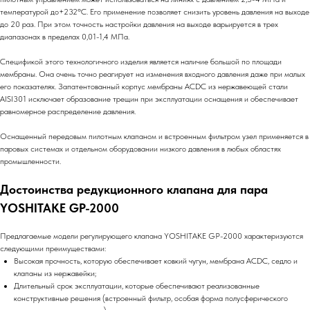
температурой до+232ºС. Его применение позволяет снизить уровень давления на выходе
до 20 раз. При этом точность настройки давления на выходе варьируется в трех
диапазонах в пределах 0,01-1,4 МПа.
Спецификой этого технологичного изделия является наличие большой по площади
мембраны. Она очень точно реагирует на изменения входного давления даже при малых
его показателях. Запатентованный корпус мембраны ACDC из нержавеющей стали
AISI301 исключает образование трещин при эксплуатации оснащения и обеспечивает
равномерное распределение давления.
Оснащенный передовым пилотным клапаном и встроенным фильтром узел применяется в
паровых системах и отдельном оборудовании низкого давления в любых областях
промышленности.
Достоинства редукционного клапана для пара
YOSHITAKE GP-2000
Предлагаемые модели регулирующего клапана YOSHITAKE GP-2000 характеризуются
следующими преимуществами:
Высокая прочность, которую обеспечивает ковкий чугун, мембрана ACDC, седло и
клапаны из нержавейки;
Длительный срок эксплуатации, которые обеспечивают реализованные
конструктивные решения (встроенный фильтр, особая форма полусферического