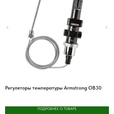
с
Регуляторы температуры Armstrong OB30
Р
Sa
ПОДРОБНЕЕ О ТОВАРЕ