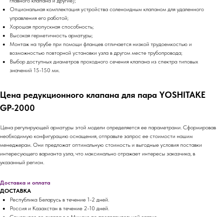
главного клапана и другие);
Опциональная комплектация устройства соленоидным клапаном для удаленного
управления его работой;
Хорошая пропускная способность;
Высокая герметичность арматуры;
Монтаж на трубе при помощи фланцев отличается низкой трудоемкостью и
возможностью повторной установки узла в другом месте трубопровода;
Выбор доступных диаметров проходного сечения клапана из спектра типовых
значений 15-150 мм.
Цена редукционного клапана для пара YOSHITAKE
GP-2000
Цена регулирующей арматуры этой модели определяется ее параметрами. Сформировав
необходимую конфигурацию оснащения, отправьте запрос ее стоимости нашим
менеджерам. Они предложат оптимальную стоимость и выгодные условия поставки
интересующего варианта узла, что максимально отражает интересы заказчика, в
указанный регион.
Доставка и оплата
ДОСТАВКА
Республика Беларусь в течение 1-2 дней.
Россия и Казахстан в течение 2-10 дней.