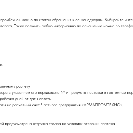
мапромТехно» можно по итогам обращения к ее менеджерам. Выбирайте инт
талога. Также получить любую информацию по оснащению можно по телефон
е.
личному расчету.
ора с указанием его порядкового № и предмета поставки в платежном пор
рабочих дней от даты оплаты.
оплаты на расчетный счет Частного предприятия «АРМАПРОМТЕХНО».
ей предусмотрена отгрузка товара на условиях отсрочки платежа.