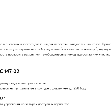
а в системах высокого давления для перекачки жидкостей или газов. Прим
м поломку измерительного оборудования (в частности, манометра), перед 
жность проводить ремонт или техобслуживание находящегося за ним участка
C 147-02
дельцу следующие преимущества:
воляет применять ее в контуре с давлением до 250 бар;
BSP;
 управления из четырех доступных вариантов.