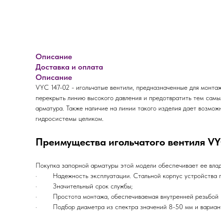
Описание
Доставка и оплата
Описание
VYC 147-02 - игольчатые вентили, предназначенные для монтаж
перекрыть линию высокого давления и предотвратить тем самы
арматура. Также наличие на линии такого изделия дает возмо
гидросистемы целиком.
Преимущества игольчатого вентиля VY
Покупка запорной арматуры этой модели обеспечивает ее вла
· Надежность эксплуатации. Стальной корпус устройства поз
· Значительный срок службы;
· Простота монтажа, обеспечиваемая внутренней резьбой 
· Подбор диаметра из спектра значений 8-50 мм и варианта