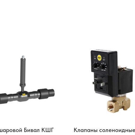
шаровой Бивал КШГ
Клапаны соленоидны