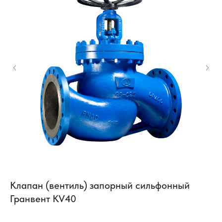
Клапан (вентиль) запорный сильфонный
К
Гранвент KV40
B