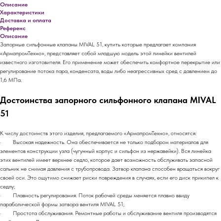
Описание
Характеристики
Доставка и оплата
Референс
Описание
Запорные сильфонные клапаны MIVAL 51, купить которые предлагает компания
«АрмапромТехно», представляет собой младшую модель этой линейки вентилей
известного изготовителя. Его применение может обеспечить комфортное перекрытие или
регулирование потока пара, конденсата, воды либо неагрессивных сред с давлением до
1,6 МПа.
Достоинства запорного сильфонного клапана MIVAL
51
К числу достоинств этого изделия, предлагаемого «АрмапромТехно», относятся:
· Высокая надежность. Она обеспечивается не только подбором материалов для
элементов конструкции узла (чугунный корпус и сильфон из нержавейки). Вся линейка
этих вентилей имеет верхнее седло, которое дает возможность обслуживать запасной
сальник не снимая давления с трубопровода. Затвор клапана способен вращаться вокруг
своей оси. Это ощутимо снижает риски повреждения в случаях, если его диск прикипел к
седлу;
· Плавность регулирования. Поток рабочей среды меняется плавно ввиду
параболической формы затвора вентиля MIVAL 51;
· Простота обслуживания. Ремонтные работы и обслуживание вентиля производятся