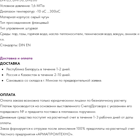
DN125, DN150, DN200
Условное давление: 1,6 МПа
Диапазон температур: -10 оС …300оС
Материал корпуса: серый чугун
Тип присоединения: фланцевый
Тип управления: штурвал
Среды: пар, газы, горячая вода, масла-теплоносители, техническая вода, вакуум, аммиак и
т.п.
Стандарты: DIN EN
Доставка и оплата
ДОСТАВКА
Республика Беларусь в течение 1-2 дней.
Россия и Казахстан в течение 2-10 дней.
Самовывоз со склада в г. Минске по предварительной заявке.
ОПЛАТА
Оплата заказа возможна только юридическими лицами по безналичному расчету.
Платеж производится на основании выставленного Счета/Договора с указанием его
порядкового № и предмета поставки в платежном поручении.
Денежные средства поступят на расчетный счет в течение 1-3 рабочих дней от даты
оплаты.
Заказ формируется к отгрузке после зачисления 100% предоплаты на расчетный счет
Частного предприятия «АРМАПРОМТЕХНО».