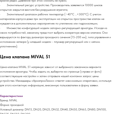
крайне редко. Давление при этом снимать не нужно;
· Значительный ресурс устройства. Производитель заявляется 10000 циклов
открытия-закрытия вентиля без разрушения агрегата;
· Значительный диапазон рабочих температур (−40°С …+300°С). С учетом
материалов корпуса даже при эксплуатации на открытом пространстве клапан не
нуждается в дополнительных мероприятиях по утеплению или гидроизоляции;
· Множество конфигураций модели запорно-регулирующей арматуры. Исходя из
своих потребностей, заказчику предстоит выбрать конкретную версию клапана. Они
варьируются по фактору диаметра проходного сечения (15-200 мм), типа управления и
исполнению затвора (у младшей модели - плунжер регулирующий или с мягким
уплотнением).
Цена клапана MIVAL 51
Цена клапана MIVAL 51 напрямую зависит от выбранного заказчиком варианта
исполнения арматуры. Чтобы задать их, выберите на странице (справа от фото)
соответствующие настройки и затем отправьте нашей компании запрос цены
устройства. Менеджеры «АрмапромТехно» ответят максимально оперативно, используя
для этого контактную информацию, внесенную пользователем в форму заявки.
Характеристики
Бренд: MIVAL
Форма: проходной
Условный диаметр: DN15, DN20, DN25, DN32, DN40, DN50, DN65, DN80, DN100,