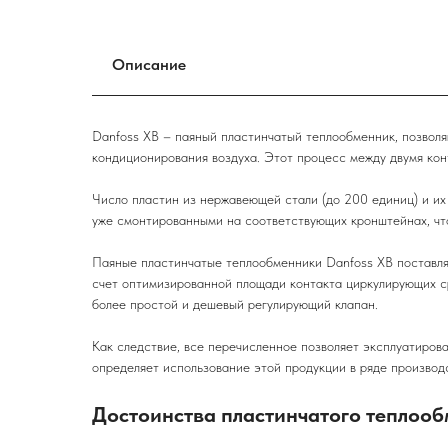
Описание
Danfoss XB – паяный пластинчатый теплообменник, позвол
кондиционирования воздуха. Этот процесс между двумя ко
Число пластин из нержавеющей стали (до 200 единиц) и их
уже смонтированными на соответствующих кронштейнах, что
Паяные пластинчатые теплообменники Danfoss XB поставляю
счет оптимизированной площади контакта циркулирующих ср
более простой и дешевый регулирующий клапан.
Как следствие, все перечисленное позволяет эксплуатиров
определяет использование этой продукции в ряде производ
Достоинства пластинчатого теплооб