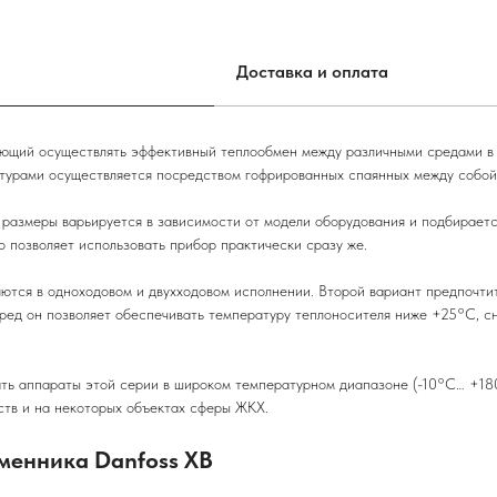
Доставка и оплата
яющий осуществлять эффективный теплообмен между различными средами в 
нтурами осуществляется посредством гофрированных спаянных между собой
 размеры варьируется в зависимости от модели оборудования и подбирает
 позволяет использовать прибор практически сразу же.
тся в одноходовом и двухходовом исполнении. Второй вариант предпочтит
ед он позволяет обеспечивать температуру теплоносителя ниже +25°С, сн
ать аппараты этой серии в широком температурном диапазоне (-10°C… +18
ств и на некоторых объектах сферы ЖКХ.
менника Danfoss XB