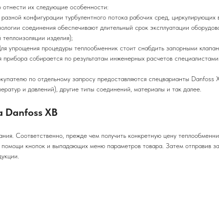
 отнести их следующие особенности:
азной конфигурации турбулентного потока рабочих сред, циркулирующих 
огии соединения обеспечивают длительный срок эксплуатации оборудов
теплоизоляции изделия);
я упрощения процедуры теплообменник стоит снабдить запорными клапан
рибора собирается по результатам инженерных расчетов специалистами.
пателю по отдельному запросу предоставляются спецварианты Danfoss X
ератур и давлений), другие типы соединений, материалы и так далее.
 Danfoss XB
ния. Соответственно, прежде чем получить конкретную цену теплообменни
 помощи кнопок и выпадающих меню параметров товара. Затем отправив з
дукции.