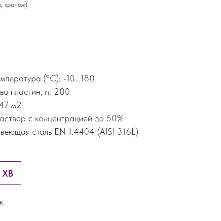
, крепеж)
пература (°С): -10...180
о пластин, n: 200
 47 м2
раствор с концентрацией до 50%
еющая сталь EN 1.4404 (AISI 316L)
и XB
к