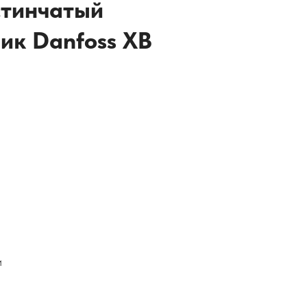
стинчатый
ик Danfoss XB
и