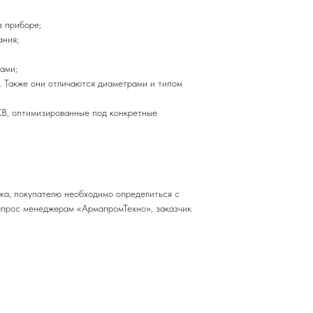
в приборе;
ания;
ами;
 Также они отличаются диаметрами и типом
B, оптимизированные под конкретные
ка, покупателю необходимо определиться с
апрос менеджерам «АрмапромТехно», заказчик