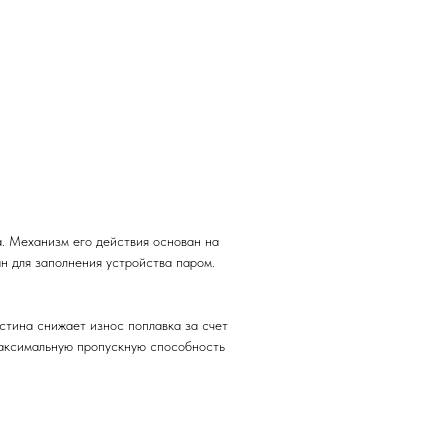
. Механизм его действия основан на
н для заполнения устройства паром.
стина снижает износ поплавка за счет
максимальную пропускную способность