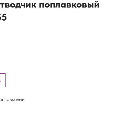
тводчик поплавковый
55
5
поплавковый