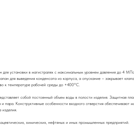
для установки в магистралях с максимальным уровнем давления до 4 МПа
апан для выведения конденсата из корпуса, а опускание – закрывает клапа
во к температуре рабочей среды до +400°C.
едставляет собой постоянный объем воды в полости изделия. Защитная пла
а и пара. Конструктивные особенности входного отверстия обеспечивают 
а изделия.
ацевтических, химических, нефтяных и иных промышленных предприятий.