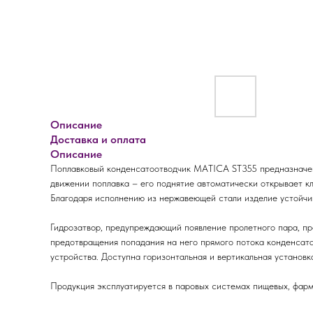
Описание
Доставка и оплата
Описание
Поплавковый конденсатоотводчик MATICA ST355 предназначен 
движении поплавка – его поднятие автоматически открывает кл
Благодаря исполнению из нержавеющей стали изделие устойчи
Гидрозатвор, предупреждающий появление пролетного пара, пр
предотвращения попадания на него прямого потока конденсат
устройства. Доступна горизонтальная и вертикальная установк
Продукция эксплуатируется в паровых системах пищевых, фарм