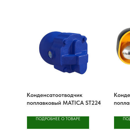
Конденсатоотводчик
Конде
поплавковый MATICA ST224
попла
ПОДРОБНЕЕ О ТОВАРЕ
ПО