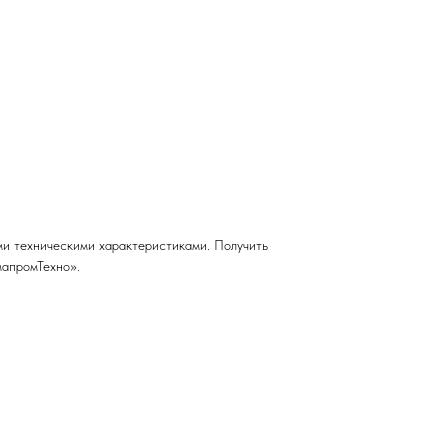
ми техническими характеристиками. Получить
мапромТехно».