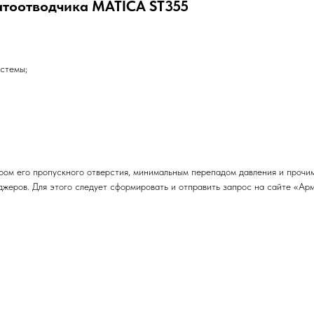
атоотводчика MATICA ST355
стемы;
ром его пропускного отверстия, минимальным перепадом давления и прочи
жеров. Для этого следует сформировать и отправить запрос на сайте «Ар