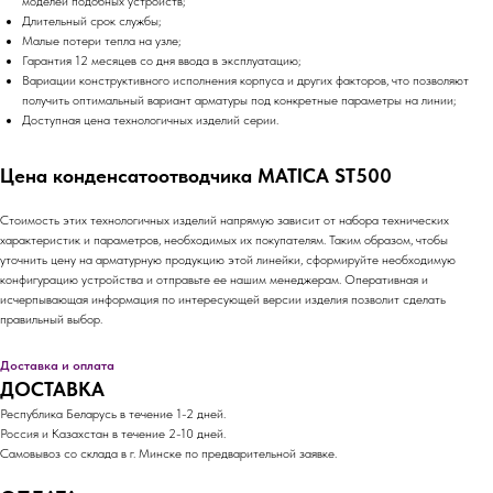
моделей подобных устройств;
Длительный срок службы;
Малые потери тепла на узле;
Гарантия 12 месяцев со дня ввода в эксплуатацию;
Вариации конструктивного исполнения корпуса и других факторов, что позволяют
получить оптимальный вариант арматуры под конкретные параметры на линии;
Доступная цена технологичных изделий серии.
Цена конденсатоотводчика MATICA ST500
Стоимость этих технологичных изделий напрямую зависит от набора технических
характеристик и параметров, необходимых их покупателям. Таким образом, чтобы
уточнить цену на арматурную продукцию этой линейки, сформируйте необходимую
конфигурацию устройства и отправьте ее нашим менеджерам. Оперативная и
исчерпывающая информация по интересующей версии изделия позволит сделать
правильный выбор.
Доставка и оплата
ДОСТАВКА
Республика Беларусь в течение 1-2 дней.
Россия и Казахстан в течение 2-10 дней.
Самовывоз со склада в г. Минске по предварительной заявке.