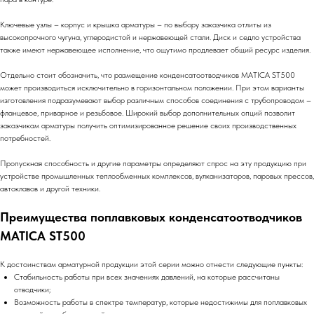
Ключевые узлы – корпус и крышка арматуры – по выбору заказчика отлиты из
высокопрочного чугуна, углеродистой и нержавеющей стали. Диск и седло устройства
также имеют нержавеющее исполнение, что ощутимо продлевает общий ресурс изделия.
Отдельно стоит обозначить, что размещение конденсатоотводчиков MATICA ST500
может производиться исключительно в горизонтальном положении
.
При этом варианты
изготовления подразумевают выбор различным способов соединения с трубопроводом –
фланцевое, приварное и резьбовое. Широкий выбор дополнительных опций позволит
заказчикам арматуры получить оптимизированное решение своих производственных
потребностей.
Пропускная способность и другие параметры определяют спрос на эту продукцию при
устройстве промышленных теплообменных комплексов, вулканизаторов, паровых прессов,
автоклавов и другой техники.
Преимущества поплавковых конденсатоотводчиков
MATICA ST500
К достоинствам арматурной продукции этой серии можно отнести следующие пункты:
Стабильность работы при всех значениях давлений, на которые рассчитаны
отводчики;
Возможность работы в спектре температур, которые недостижимы для поплавковых