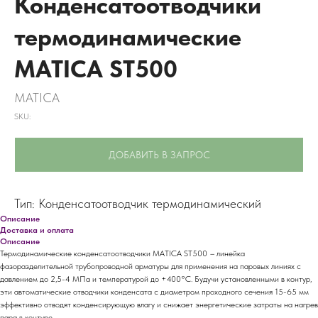
Конденсатоотводчики
термодинамические
MATICA ST500
MATICA
SKU:
ДОБАВИТЬ В ЗАПРОС
Тип: Конденсатоотводчик термодинамический
Описание
Доставка и оплата
Описание
Термодинамические конденсатоотводчики MATICA ST500
–
линейка
фазоразделительной трубопроводной арматуры для применения на паровых линиях с
давлением до 2,5-4 МПа и температурой до +400°С. Будучи установленными в контур,
эти автоматические отводчики конденсата с диаметром проходного сечения 15-65 мм
эффективно отводят конденсирующую влагу и снижает энергетические затраты на нагрев
пара в контуре.