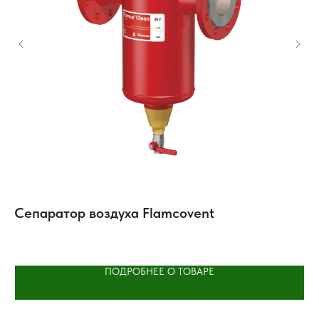
A
Сепаратор воздуха Flamcovent
К
F
ПОДРОБНЕЕ О ТОВАРЕ