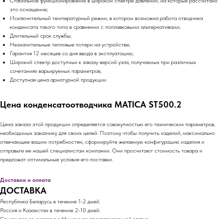
Стабильное функционирование в широком спектре давлений, на которые рассчитано
это оснащение;
Исключительный температурный режим, в котором возможна работа отводчика
конденсата такого типа в сравнении с поплавковыми альтернативами;
Длительный срок службы;
Незначительные тепловые потери на устройстве;
Гарантия 12 месяцев со дня ввода в эксплуатацию;
Широкий спектр доступных к заказу версий узла, получаемых при различных
сочетаниях варьируемых параметров;
Доступная цена арматурной продукции.
Цена конденсатоотводчика MATICA ST500.2
Цена заказа этой продукции определяется совокупностью его технических параметров,
необходимых заказчику для своих целей. Поэтому чтобы получить изделий, максимально
отвечающее вашим потребностям, сформируйте желаемую конфигурацию изделия и
отправьте ее нашей специалистам компании. Они просчитают стоимость товара и
предложат оптимальные условия его поставки.
Доставка и оплата
ДОСТАВКА
Республика Беларусь в течение 1-2 дней.
Россия и Казахстан в течение 2-10 дней.