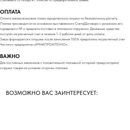
Самовывоз со склада в г. Минске по предварительной заявке.
ОПЛАТА
Оплата заказа возможна только юридическими лицами по безналичному расчету.
Платеж производится на основании выставленного Счета/Договора с указанием его
порядкового № и предмета поставки в платежном поручении. Денежные средства
поступят на расчетный счет в течение 1-3 рабочих дней от даты оплаты.
Заказ формируется к отгрузке после зачисления 100% предоплаты на расчетный счет
Частного предприятия «АРМАПРОМТЕХНО».
ВАЖНО
Для постоянных заказчиков с положительной платежной историей предусмотрена
отгрузка товара на условиях отсрочки платежа.
ВОЗМОЖНО ВАС ЗАИНТЕРЕСУЕТ: