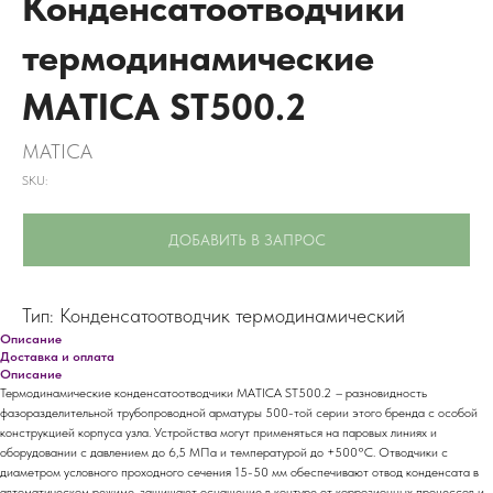
Конденсатоотводчики
термодинамические
MATICA ST500.2
MATICA
SKU:
ДОБАВИТЬ В ЗАПРОС
Тип: Конденсатоотводчик термодинамический
Описание
Доставка и оплата
Описание
Термодинамические конденсатоотводчики MATICA ST500.2
–
разновидность
фазоразделительной трубопроводной арматуры 500-той серии этого бренда с особой
конструкцией корпуса узла. Устройства могут применяться на паровых линиях и
оборудовании с давлением до 6,5 МПа и температурой до +500°С. Отводчики с
диаметром условного проходного сечения 15-50 мм обеспечивают отвод конденсата в
автоматическом режиме, защищают оснащение в контуре от коррозионных процессов и