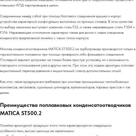
повышают КПД паропроводов в целом.
Соединенные между собой при помощи болтового соединения крышка и корпус
устройства характерной конфигурации выполнены из прочных сплавов. В этом качестве
по выбору заказчика выступают кованная сталь F22, а также нержавеющие стали F304 и
F316. Нержавеющее исполнение характерно также для диска и седла отводчиков
конденсата предлагаемой линейки с таким типом корпуса.
Монтаж конденсатоотводчиков MATICA ST500.2 на трубопроводе производится только в
горизонтальном положении при помощи приварного либо фланцевого соединения.
Последний вариант допускает не только более простую установку, но и возможность
повторного использования узла в другом месте. При этом эту модель арматуры отличает
внушительный перепад давления и внушительный спектр дополнительных опций.
Как итог, такая продукция востребована при монтаже промышленных теплообменных
комплексов, автоклавов, сушильных цилиндров, вулканизаторов, паровых прессов и так
далее.
Преимущества поплавковых конденсатоотводчиков
MATICA ST500.2
Линейка арматурной продукции этого типа характеризуется следующими
особенностями, высоко ценимых ее заказчиками: