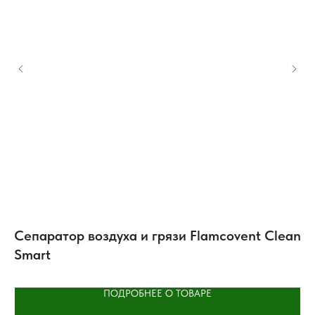
A
Сепаратор воздуха и грязи Flamcovent Clean
К
Smart
S
ПОДРОБНЕЕ О ТОВАРЕ