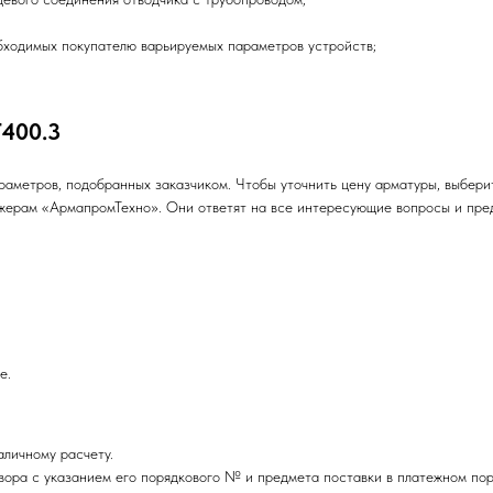
бходимых покупателю варьируемых параметров устройств;
400.3
араметров, подобранных заказчиком. Чтобы уточнить цену арматуры, выбе
жерам «АрмапромТехно». Они ответят на все интересующие вопросы и пре
е.
личному расчету.
ора с указанием его порядкового № и предмета поставки в платежном пор