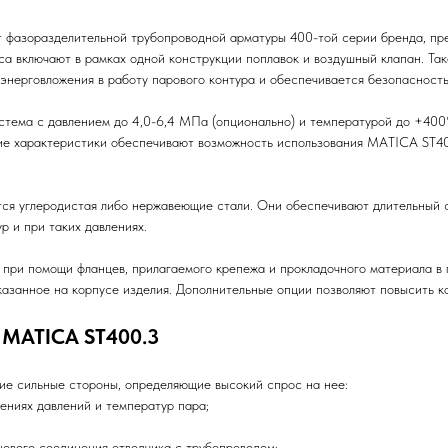
 фазоразделительной трубопроводной арматуры 400-той серии бренда, пре
са включают в рамках одной конструкции поплавок и воздушный клапан. Та
энерговложения в работу парового контура и обеспечивается безопасность
система с давлением до 4,0-6,4 МПа (опционально) и температурой до +40
акие характеристики обеспечивают возможность использования MATICA ST
тся углеродистая либо нержавеющие стали. Они обеспечивают длительный 
р и при таких давлениях.
ри помощи фланцев, прилагаемого крепежа и прокладочного материала в г
азанное на корпусе изделия. Дополнительные опции позволяют повысить ко
 MATICA ST400.3
ие сильные стороны, определяющие высокий спрос на нее:
ениях давлений и температур пара;
цевого соединения отводчика с трубопроводом;