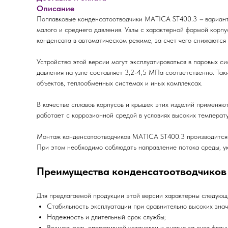
Описание
Поплавковые конденсатоотводчики MATICA ST400.3
–
вариант
малого и среднего давления. Узлы с характерной формой корпу
конденсата в автоматическом режиме, за счет чего снижаются 
Устройства этой версии могут эксплуатироваться в паровых 
давления на узле составляет 3,2-4,5 МПа соответственно. Т
объектов, теплообменных системах и иных комплексах.
В качестве сплавов корпусов и крышек этих изделий применяю
работает с коррозионной средой в условиях высоких температу
Монтаж конденсатоотводчиков MATICA ST400.3 производится п
При этом необходимо соблюдать направление потока среды, ук
Преимущества конденсатоотводчиков
Для предлагаемой продукции этой версии характерны следующ
Стабильность эксплуатации при сравнительно высоких знач
Надежность и длительный срок службы;
Возможность оперативной установки и снятия за счет флан