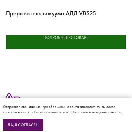
Прерыватель вакуума АДЛ VBS25
К
FL
ПОДРОБНЕЕ О ТОВАРЕ
Отправляя свои данные, при обращении с сайта armaprom.by, вы даете
О КОМПАНИИ
ДОСТАВКА И ОПЛАТА
КАТАЛОГ
КОНТАКТЫ
согласие на их обработку и соглашаетесь с
Политикой конфиденциальности.
Политика
конфиденциальности
ДА, Я СОГЛАСЕН