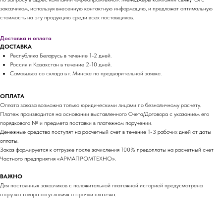
заказчиком, используя внесенную контактную информацию, и предложат оптимальную
стоимость на эту продукцию среди всех поставщиков.
Доставка и оплата
ДОСТАВКА
Республика Беларусь в течение 1-2 дней.
Россия и Казахстан в течение 2-10 дней.
Самовывоз со склада в г. Минске по предварительной заявке.
ОПЛАТА
Оплата заказа возможна только юридическими лицами по безналичному расчету.
Платеж производится на основании выставленного Счета/Договора с указанием его
порядкового № и предмета поставки в платежном поручении.
Денежные средства поступят на расчетный счет в течение 1-3 рабочих дней от даты
оплаты.
Заказ формируется к отгрузке после зачисления 100% предоплаты на расчетный счет
Частного предприятия «АРМАПРОМТЕХНО».
ВАЖНО
Для постоянных заказчиков с положительной платежной историей предусмотрена
отгрузка товара на условиях отсрочки платежа.