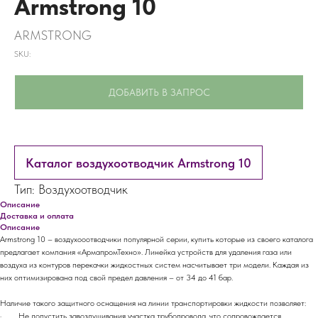
Armstrong 10
ARMSTRONG
SKU:
ДОБАВИТЬ В ЗАПРОС
Каталог воздухоотводчик Armstrong 10
Тип: Воздухоотводчик
Описание
Доставка и оплата
Описание
Armstrong 10 – воздухооотводчики популярной серии, купить которые из своего каталога
предлагает компания «АрмапромТехно». Линейка устройств для удаления газа или
воздуха из контуров перекачки жидкостных систем насчитывает три модели. Каждая из
них оптимизирована под свой предел давления – от 34 до 41 бар.
Наличие такого защитного оснащения на линии транспортировки жидкости позволяет:
· Не допустить завоздушивания участка трубопровода, что сопровождается