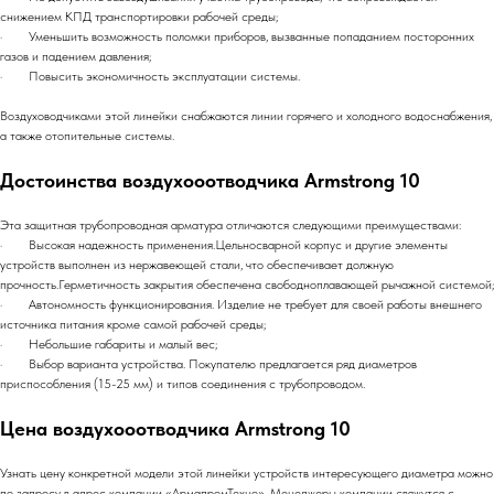
снижением КПД транспортировки рабочей среды;
· Уменьшить возможность поломки приборов, вызванные попаданием посторонних
газов и падением давления;
· Повысить экономичность эксплуатации системы.
Воздуховодчиками этой линейки снабжаются линии горячего и холодного водоснабжения,
а также отопительные системы.
Достоинства воздухооотводчика Armstrong 10
Эта защитная трубопроводная арматура отличаются следующими преимуществами:
· Высокая надежность применения.Цельносварной корпус и другие элементы
устройств выполнен из нержавеющей стали, что обеспечивает должную
прочность.Герметичность закрытия обеспечена свободноплавающей рычажной системой;
· Автономность функционирования. Изделие не требует для своей работы внешнего
источника питания кроме самой рабочей среды;
· Небольшие габариты и малый вес;
· Выбор варианта устройства. Покупателю предлагается ряд диаметров
приспособления (15-25 мм) и типов соединения с трубопроводом.
Цена воздухооотводчика Armstrong 10
Узнать цену конкретной модели этой линейки устройств интересующего диаметра можно
по запросу в адрес компании «АрмапромТехно». Менеджеры компании свяжутся с