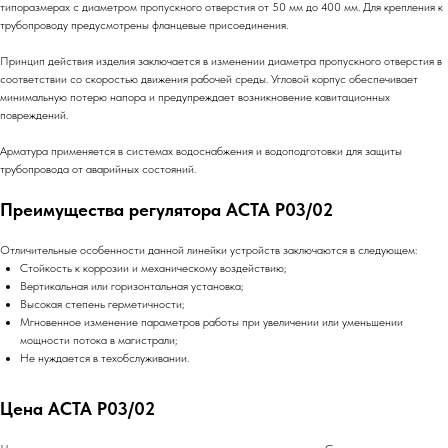
типоразмерах с диаметром пропускного отверстия от 50 мм до 400 мм. Для крепления к
трубопроводу предусмотрены фланцевые присоединения.
Принцип действия изделия заключается в изменении диаметра пропускного отверстия в
соответствии со скоростью движения рабочей среды. Угловой корпус обеспечивает
минимальную потерю напора и предупреждает возникновение кавитационных
повреждений.
Арматура применяется в системах водоснабжения и водоподготовки для защиты
трубопровода от аварийных состояний.
Преимущества регулятора АСТА Р03/02
Отличительные особенности данной линейки устройств заключаются в следующем:
Стойкость к коррозии и механическому воздействию;
Вертикальная или горизонтальная установка;
Высокая степень герметичности;
Мгновенное изменение параметров работы при увеличении или уменьшении
мощности потока в магистрали;
Не нуждается в техобслуживании.
Цена АСТА Р03/02