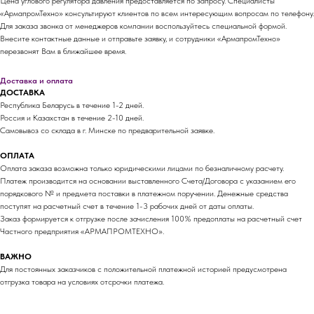
Цена углового регулятора давления предоставляется по запросу. Специалисты
«АрмапромТехно» консультируют клиентов по всем интересующим вопросам по телефону.
Для заказа звонка от менеджеров компании воспользуйтесь специальной формой.
Внесите контактные данные и отправьте заявку, и сотрудники «АрмапромТехно»
перезвонят Вам в ближайшее время.
Доставка и оплата
ДОСТАВКА
Республика Беларусь в течение 1-2 дней.
Россия и Казахстан в течение 2-10 дней.
Самовывоз со склада в г. Минске по предварительной заявке.
ОПЛАТА
Оплата заказа возможна только юридическими лицами по безналичному расчету.
Платеж производится на основании выставленного Счета/Договора с указанием его
порядкового № и предмета поставки в платежном поручении. Денежные средства
поступят на расчетный счет в течение 1-3 рабочих дней от даты оплаты.
Заказ формируется к отгрузке после зачисления 100% предоплаты на расчетный счет
Частного предприятия «АРМАПРОМТЕХНО».
ВАЖНО
Для постоянных заказчиков с положительной платежной историей предусмотрена
отгрузка товара на условиях отсрочки платежа.