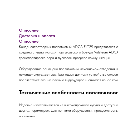
Описание
Доставка и оплата
Описание
Конденсатоотводчик поплавковый ADCA FLT29 представляет со
создана специалистами португальского бренда Valsteam ADCA 
транспортировке пара и пусковом прогреве коммуникаций.
Оборудование оснащено поплавковым механизмом отведения ко
неконденсируемые газы. Благодаря данному устройству сохра
препятствует возникновению гидроударов и снижает износ ком
Технические особенности поплавково
Изделие изготавливается из высокопрочного чугуна и доступно
другим параметрам. Для монтажа оборудования предусмотрены
положении.