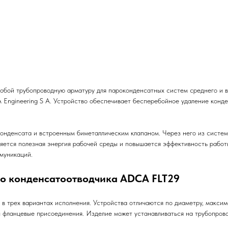
бой трубопроводную арматуру для пароконденсатных систем среднего и в
Engineering S A. Устройство обеспечивает бесперебойное удаление конде
нденсата и встроенным биметаллическим клапаном. Через него из систем
няется полезная энергия рабочей среды и повышается эффективность рабо
муникаций.
го конденсатоотводчика ADCA FLT29
 в трех вариантах исполнения. Устройства отличаются по диаметру, макси
 фланцевые присоединения. Изделие может устанавливаться на трубопрово