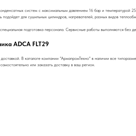
конденсатных систем с максимальным давлением 16 бар и температурой 2
ль подойдет для сушильных цилиндров, нагревателей, разных видов теплооб
 специальная подготовка персонала. Сервисные работы выполняются без д
чика ADCA FLT29
оставкой. В каталоге компании "АрмапромТехно" в наличии все типоразме
самостоятельно или заказать доставку в ваш регион.