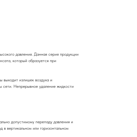
ысокого давления. Данная серия продукции
нсата, который образуется при
ы выходит излишек воздуха и
ты сети. Непрерывное удаление жидкости
мально допустимому перепаду давления и
д в вертикальном или горизонтальном