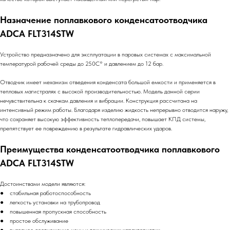
Назначение поплавкового конденсатоотводчика
ADCA FLT314STW
Устройство предназначено для эксплуатации в паровых системах с максимальной
температурой рабочей среды до 250C° и давлением до 12 бар.
Отводчик имеет механизм отведения конденсата большой емкости и применяется в
тепловых магистралях с высокой производительностью. Модель данной серии
нечувствительна к скачкам давления и вибрации. Конструкция рассчитана на
интенсивный режим работы. Благодаря изделию жидкость непрерывно отводится наружу,
что сохраняет высокую эффективность теплопередачи, повышает КПД системы,
препятствует ее повреждению в результате гидравлических ударов.
Преимущества конденсатоотводчика поплавкового
ADCA FLT314STW
Достоинствами модели являются:
● стабильная работоспособность
● легкость установки на трубопровод
● повышенная пропускная способность
● простое обслуживание