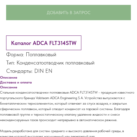
ДОБАВИТЬ В ЗАПРОС
Каталог ADCA FLT314STW
Форма: Поплавковый
Тип: Конденсатоотводчик поплавковый
Стандарты: DIN EN
Описание
Доставка и оплата
Описание
Стальные конденсатоотводчики поплавковые ADCA FLT314STW - продукция известного
португальского бренда Valsteam ADCA Engineering S A. Устройства выпускаются с
биметаллическим термоэлементом, который отвечает за спуск воздуха, и закрытым
сферическим поплавком, который отводит конденсат из паровой системы. Благодаря
поплавковой группе и термостатическому клапану удаление жидкости и смеси
неконденсируемых газов происходит непрерывно в автоматическом режиме.
Модель разработана для систем среднего и высокого давления рабочей среды, в
качестве которой выступает насыщенный или перегретый пар.