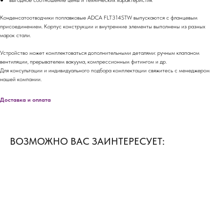
● выгодное соотношение цены и технических характеристик
Конденсатоотводчики поплавковые ADCA FLT314STW выпускаются с фланцевым
присоединением. Корпус конструкции и внутренние элементы выполнены из разных
марок стали.
Устройство может комплектоваться дополнительными деталями: ручным клапаном
вентиляции, прерывателем вакуума, компрессионным фитингом и др.
Для консультации и индивидуального подбора комплектации свяжитесь с менеджером
нашей компании.
Доставка и оплата
ВОЗМОЖНО ВАС ЗАИНТЕРЕСУЕТ: