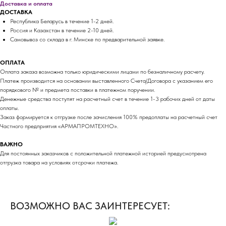
Доставка и оплата
ДОСТАВКА
Республика Беларусь в течение 1-2 дней.
Россия и Казахстан в течение 2-10 дней.
Самовывоз со склада в г. Минске по предварительной заявке.
ОПЛАТА
Оплата заказа возможна только юридическими лицами по безналичному расчету.
Платеж производится на основании выставленного Счета/Договора с указанием его
порядкового № и предмета поставки в платежном поручении.
Денежные средства поступят на расчетный счет в течение 1-3 рабочих дней от даты
оплаты.
Заказ формируется к отгрузке после зачисления 100% предоплаты на расчетный счет
Частного предприятия «АРМАПРОМТЕХНО».
ВАЖНО
Для постоянных заказчиков с положительной платежной историей предусмотрена
отгрузка товара на условиях отсрочки платежа.
ВОЗМОЖНО ВАС ЗАИНТЕРЕСУЕТ: