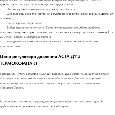
демонстрирует четкую и продуманную конструкцию узла;
· Нестандартные показатели пропускной способности;
· Широкие возможности настройки регулятора (в спектре низких значений давления
особенно);
· Высокая ремонтопригодность;
· Выбор вариантов исполнения. Заказчику предлагается выбрать наиболее
подходящую версию из ряда параметров. В их числе – диаметр проходного сечения (15-
200 мм) и давление настройки клапана;
· Конкурентная стоимость узла в сравнении с аналогами от европейских
производителей.
Цена регулятора давления АСТА Д113
ТЕРМОКОМПАКТ
Прежде, чем купить регулятор АСТА Д113, рекомендуем сравнить цены от нескольких
поставщиков на конкретные конфигурации оборудования. Для этого сформируйте
интересующую версию клапана и отправьте запрос ее стоимости в компанию
«АрмапромТехно».
Мы предложим оптимальные расценки и лучшие условия поставки этой и другой
трубопроводной продукции из каталога нашей фирмы!