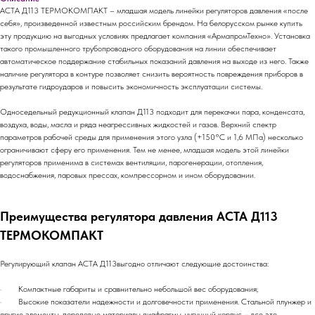
АСТА Д113 ТЕРМОКОМПАКТ – младшая модель линейки регуляторов давления «после
себя», произведенной известным российским брендом. На белорусском рынке купить
эту продукцию на выгодных условиях предлагает компания «АрмапромТехно». Установка
такого промышленного трубопроводного оборудования на линии обеспечивает
автоматическое поддержание стабильных показаний давления на выходе из него. Также
наличие регулятора в контуре позволяет снизить вероятность повреждения приборов в
результате гидроударов и повысить экономичность эксплуатации системы.
Односедельный редукционный клапан Д113 подходит для перекачки пара, конденсата,
воздуха, воды, масла и ряда неагрессивных жидкостей и газов. Верхний спектр
параметров рабочей среды для применения этого узла (+150°С и 1,6 МПа) несколько
ограничивают сферу его применения. Тем не менее, младшая модель этой линейки
регуляторов применима в системах вентиляции, парогенерации, отопления,
водоснабжения, паровых прессах, компрессорном и ином оборудовании.
Преимущества регулятора давления АСТА Д113
ТЕРМОКОМПАКТ
Регулирующий клапан АСТА Д113выгодно отличают следующие достоинства:
· Компактные габариты и сравнительно небольшой вес оборудования;
· Высокие показатели надежности и долговечности применения. Стальной плунжер и
другие элементы, передовые материалы диафрагмы, чугунный корпус – все это