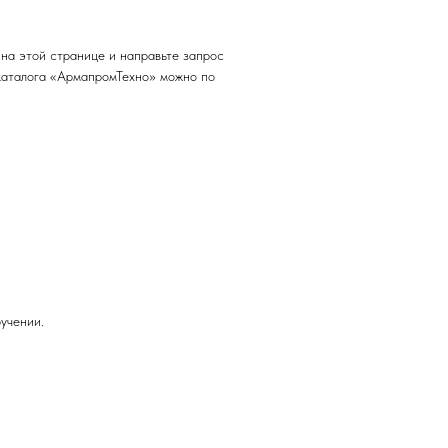
на этой странице и направьте запрос
каталога «АрмапромТехно» можно по
учении.