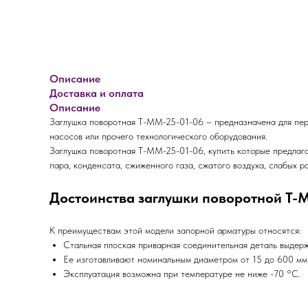
Описание
Доставка и оплата
Описание
Заглушка поворотная Т-ММ-25-01-06 – предназначена для пер
насосов или прочего технологического оборудования.
Заглушка поворотная Т-ММ-25-01-06, купить которые предлаг
пара, конденсата, сжиженного газа, сжатого воздуха, слабых р
Достоинства заглушки поворотной Т-
К преимуществам этой модели запорной арматуры относятся:
Стальная плоская приварная соединительная деталь выдерж
Ее изготавливают номинальным диаметром от 15 до 600 мм
Эксплуатация возможна при температуре не ниже -70 °C.