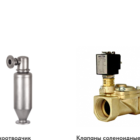
хоотводчик
Клапаны соленоидные