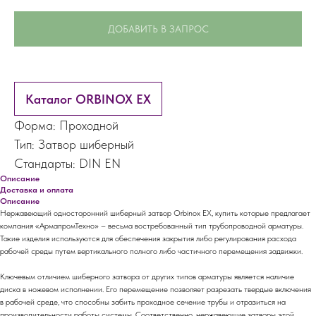
ДОБАВИТЬ В ЗАПРОС
Каталог ORBINOX EX
Форма: Проходной
Тип: Затвор шиберный
Стандарты: DIN EN
Описание
Доставка и оплата
Описание
Нержавеющий односторонний шиберный затвор Orbinox EX, купить которые предлагает
компания «АрмапромТехно» – весьма востребованный тип трубопроводной арматуры.
Такие изделия используются для обеспечения закрытия либо регулирования расхода
рабочей среды путем вертикального полного либо частичного перемещения задвижки.
Ключевым отличием шиберного затвора от других типов арматуры является наличие
диска в ножевом исполнении. Его перемещение позволяет разрезать твердые включения
в рабочей среде, что способны забить проходное сечение трубы и отразиться на
производительности работы системы. Соответственно, нержавеющие затворы этой