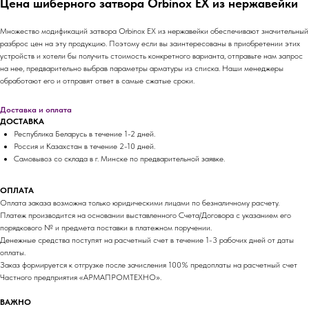
Цена шиберного затвора Orbinox EX из нержавейки
Множество модификаций затвора Orbinox EX из нержавейки обеспечивают значительный
разброс цен на эту продукцию. Поэтому если вы заинтересованы в приобретении этих
устройств и хотели бы получить стоимость конкретного варианта, отправьте нам запрос
на нее, предварительно выбрав параметры арматуры из списка. Наши менеджеры
обработают его и отправят ответ в самые сжатые сроки.
Доставка и оплата
ДОСТАВКА
Республика Беларусь в течение 1-2 дней.
Россия и Казахстан в течение 2-10 дней.
Самовывоз со склада в г. Минске по предварительной заявке.
ОПЛАТА
Оплата заказа возможна только юридическими лицами по безналичному расчету.
Платеж производится на основании выставленного Счета/Договора с указанием его
порядкового № и предмета поставки в платежном поручении.
Денежные средства поступят на расчетный счет в течение 1-3 рабочих дней от даты
оплаты.
Заказ формируется к отгрузке после зачисления 100% предоплаты на расчетный счет
Частного предприятия «АРМАПРОМТЕХНО».
ВАЖНО