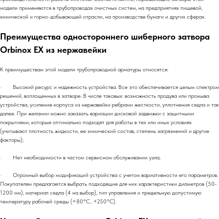
модели применяются в трубопроводах очистных систем, на предприятиях пищевой,
химической и горно-добывающей отрасли, на производстве бумаги и других сферах.
Преимущества одностороннего шиберного затвора
Orbinox EX из нержавейки
К преимуществам этой модели трубопроводной арматуры относятся:
· Высокий ресурс и надежность устройства. Все это обеспечивается целым спектром
решений, воплощенных в затворе. В числе таковых: возможность продува или промыва
устройства, усиление корпуса из нержавейки ребрами жесткости, уплотнения седла и так
далее. При желании можно заказать вариации дисковой задвижки с защитными
покрытиями, которые оптимально подходят для работы в тех или иных условиях
(учитывают плотность жидкости, ее химический состав, степень загрязнений и другие
факторы);
· Нет необходимости в частом сервисном обслуживании узла;
· Огромный выбор модификаций устройства с учетом вариативности его параметров.
Покупателям предлагается выбрать подходящие для них характеристики диаметров (50-
1200 мм), материал седла (4 на выбор), тип управления и предельную допустимую
температуру рабочей среды (+80°С…+250°С).