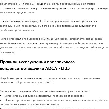
биметаллическим клапаном. При достижении температуры насыщения клапан
открывается для выпуска воздуха и неконденсируемых газов, которые образуются внутри
корпуса при передаче пара.
Как и остальные модели серии, FLT35 может устанавливаться на трубопровод в
вертикальном или горизонтальном положении. Все типоразмеры выпускаются с
резьбовым присоединением.
Устройство нашло применение в сушильных цилиндрах, нагревателях, разных видах
теплообменного оборудования с непрерывным рабочим циклом. Благодаря арматуре
увеличивается эффективность передачи тепла и обеспечивается защита трубопровода от
гидроударов.
Правила эксплуатации поплавкового
конденсатоотводчика ADCA FLT35
Устройства предназначены для эксплуатации в рабочих системах с максимальным
давлением 32 бара и температурой 250 С°.
Модели нового поколения обладают многочисленными преимуществами:
● Устройства имеют высокие показатели пропускной способности;
● Изделие противостоит резким скачкам давления, выдерживает повышенные рабочие
нагрузки и эксплуатацию в интенсивном режиме;
● Отведение конденсата и воздуха осуществляется в непрерывном режиме;