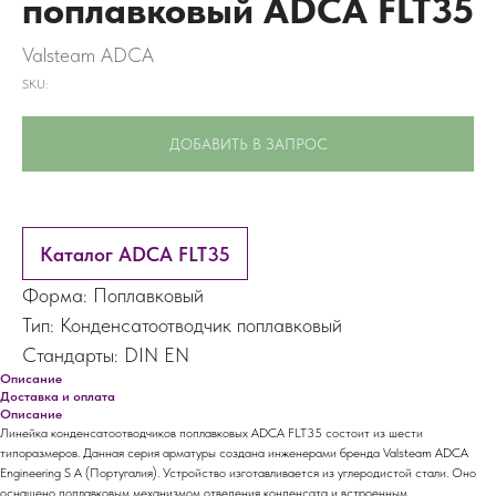
поплавковый ADCA FLT35
Valsteam ADCA
SKU:
ДОБАВИТЬ В ЗАПРОС
Каталог ADCA FLT35
Форма: Поплавковый
Тип: Конденсатоотводчик поплавковый
Стандарты: DIN EN
Описание
Доставка и оплата
Описание
Линейка конденсатоотводчиков поплавковых ADCA FLT35 состоит из шести
типоразмеров. Данная серия арматуры создана инженерами бренда Valsteam ADCA
Engineering S A (Португалия). Устройство изготавливается из углеродистой стали. Оно
оснащено поплавковым механизмом отведения конденсата и встроенным