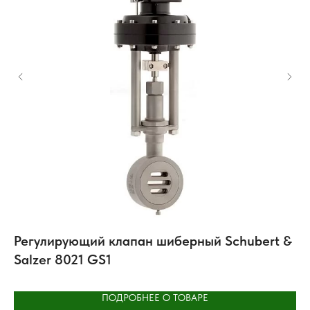
E
Регулирующий клапан шиберный Schubert &
К
Salzer 8021 GS1
Т
ПОДРОБНЕЕ О ТОВАРЕ