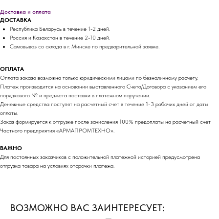
Доставка и оплата
ДОСТАВКА
Республика Беларусь в течение 1-2 дней.
Россия и Казахстан в течение 2-10 дней.
Самовывоз со склада в г. Минске по предварительной заявке.
ОПЛАТА
Оплата заказа возможна только юридическими лицами по безналичному расчету.
Платеж производится на основании выставленного Счета/Договора с указанием его
порядкового № и предмета поставки в платежном поручении.
Денежные средства поступят на расчетный счет в течение 1-3 рабочих дней от даты
оплаты.
Заказ формируется к отгрузке после зачисления 100% предоплаты на расчетный счет
Частного предприятия «АРМАПРОМТЕХНО».
ВАЖНО
Для постоянных заказчиков с положительной платежной историей предусмотрена
отгрузка товара на условиях отсрочки платежа.
ВОЗМОЖНО ВАС ЗАИНТЕРЕСУЕТ: