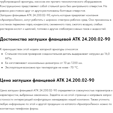
трубопроводной арматуры, насосов или прочего технологического оборудования.
Конструкционно представляют собой стальной диск без центрального отверстия. На
равном расстоянии друг от друга расположены болтовые отверстия.
Заглушки фланцевые АТК 24.200.02-90, купить которые предлагает компания
«АрмапромТехно», могут работать с широким спектром рабочих сред. Они применимы в
системах перекачки пара, конденсата, сжиженного газа, сжатого воздуха, слабых
растворов кислот и щелочей, топлива и другие слабоагрессивных газов и жидкостей.
Достоинства заглушки фланцевой АТК 24.200.02-90
К преимуществам этой модели запорной арматуры относятся:
Стальная плоская приварная соединительная деталь выдерживает нагрузки до 16,0
МПа.
Ее изготавливают номинальным диаметром от 10 до 1200 мм.
Эксплуатация возможна при температуре не ниже -70 °C.
Цена заглушки фланцевой АТК 24.200.02-90
Цена заглушки фланцевой АТК 24.200.02-90 определяется совокупностью параметров и
характеристик, выбранных заказчиком. Задайте их на этой странице и направьте запрос
стоимости интересующей конфигурации менеджерам нашей компании. Также уточнить
любую информацию по этой и другой продукции из каталога «АрмапромТехно» можно по
контактным телефонам фирмы.