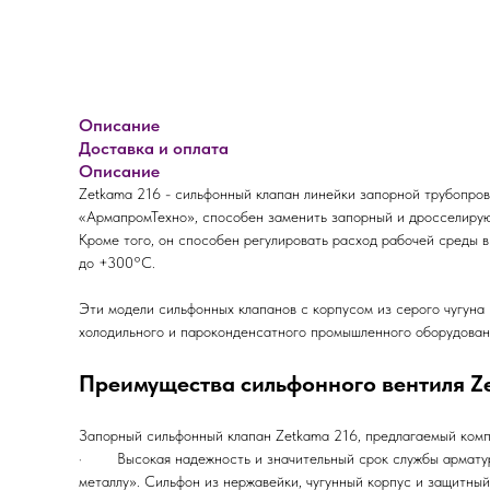
Описание
Доставка и оплата
Описание
Zetkama 216 - сильфонный клапан линейки запорной трубопров
«АрмапромТехно», способен заменить запорный и дросселирующ
Кроме того, он способен регулировать расход рабочей среды в
до +300°С.
Эти модели сильфонных клапанов с корпусом из серого чугуна 
холодильного и пароконденсатного промышленного оборудовани
Преимущества сильфонного вентиля Z
Запорный сильфонный клапан Zetkama 216, предлагаемый комп
· Высокая надежность и значительный срок службы арматуры
металлу». Сильфон из нержавейки, чугунный корпус и защитны