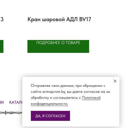
V3
Кран шаровой АДЛ BV17
ПОДРОБНЕЕ О ТОВАРЕ
Отправляя свои данные, при обращении с
сайта armaprom.by, вы даете согласие на их
обработку и соглашаетесь с
Политикой
ИИ
КАТАЛОГ
ДОСТАВКА И ОПЛАТА
КОНТАКТЫ
конфиденциальности.
онфиденциальности
ДА, Я СОГЛАСЕН