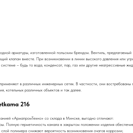
одной арматуры, изготовленной польским брендом. Вентиль, предлагаемый 
ий клапан вместе. При возникновении в линии высокого давления или угро
 системе – будь то вода, конденсат, пар, газ или другие неагрессивные ж
применяют в различных инженерных сетях. В частности, они востребованы 
я, котельных различных объектов и так далее.
etkama 216
анией «АрмапромТехно» со склада в Минске, выгодно отличают:
. Полную герметичность канала в закрытом положении изделия обеспечив
й слой полимера снижают вероятность возникновения очагов коррозии;