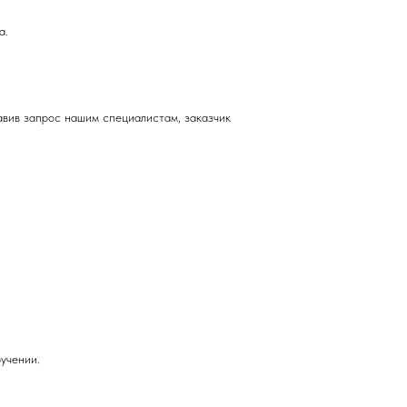
а.
авив запрос нашим специалистам, заказчик
учении.