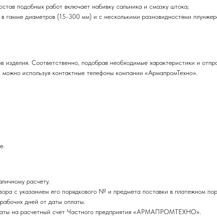
тав подобных работ включает набивку сальника и смазку штока;
 гамме диаметров (15-300 мм) и с несколькими разновидностями плунжер
ов изделия. Соответственно, подобрав необходимые характеристики и отпр
ми можно используя контактные телефоны компании «АрмапромТехно».
е.
личному расчету.
ора с указанием его порядкового № и предмета поставки в платежном пор
рабочих дней от даты оплаты.
оплаты на расчетный счет Частного предприятия «АРМАПРОМТЕХНО».