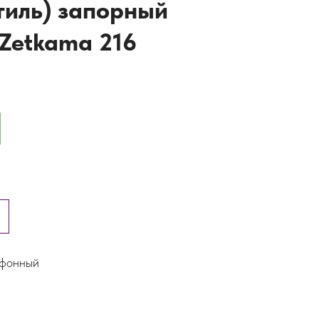
тиль) запорный
Zetkama 216
ьфонный