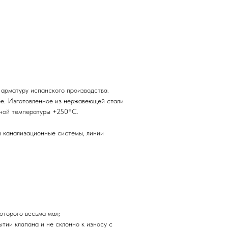
арматуру испанского производства.
ре. Изготовленное из нержавеющей стали
льной температуры +250°С.
и канализационные системы, линии
торого весьма мал;
ии клапана и не склонно к износу с