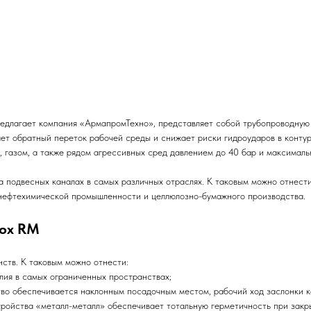
редлагает компания «АрмапромТехно», представляет собой трубопроводную 
ет обратный переток рабочей среды и снижает риски гидроударов в конту
м, газом, а также рядом агрессивных сред давлением до 40 бар и максима
на подвесных каналах в самых различных отраслях. К таковым можно отнест
 нефтехимической промышленности и целлюлозно-бумажного производства.
nox RM
ств. К таковым можно отнести:
я в самых ограниченных пространствах;
 обеспечивается наклонным посадочным местом, рабочий ход заслонки ко
йства «металл-металл» обеспечивает тотальную герметичность при закрыт