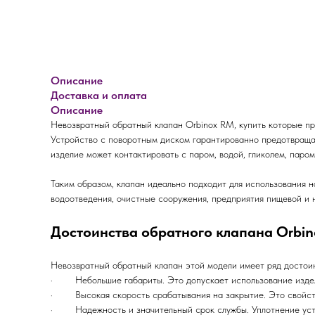
Описание
Доставка и оплата
Описание
Невозвратный обратный клапан Orbinox RM, купить которые п
Устройство с поворотным диском гарантированно предотвраща
изделие может контактировать с паром, водой, гликолем, паро
Таким образом, клапан идеально подходит для использования 
водоотведения, очистные сооружения, предприятия пищевой и
Достоинства обратного клапана Orbi
Невозвратный обратный клапан этой модели имеет ряд достоин
· Небольшие габариты. Это допускает использование издели
· Высокая скорость срабатывания на закрытие. Это свойство
· Надежность и значительный срок службы. Уплотнение устро