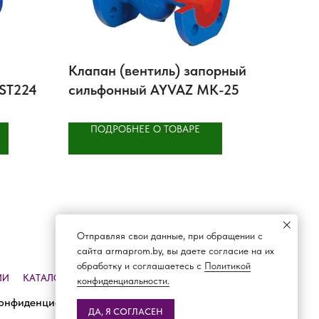
Клапан (вентиль) запорный
ST224
сильфонный AYVAZ MK-25
ПОДРОБНЕЕ О ТОВАРЕ
Отправляя свои данные, при обращении с
сайта armaprom.by, вы даете согласие на их
обработку и соглашаетесь с
Политикой
ИИ
КАТАЛОГ
ДОСТАВКА И ОПЛАТА
КОНТАКТЫ
конфиденциальности.
онфиденциальности
ДА, Я СОГЛАСЕН