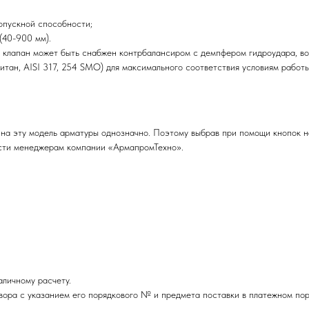
пускной способности;
(40-900 мм).
лапан может быть снабжен контрбалансиром с демпфером гидроудара, воз
титан, AISI 317, 254 SMO) для максимального соответствия условиям работы
 на эту модель арматуры однозначно. Поэтому выбрав при помощи кнопок 
ости менеджерам компании «АрмапромТехно».
личному расчету.
вора с указанием его порядкового № и предмета поставки в платежном пор