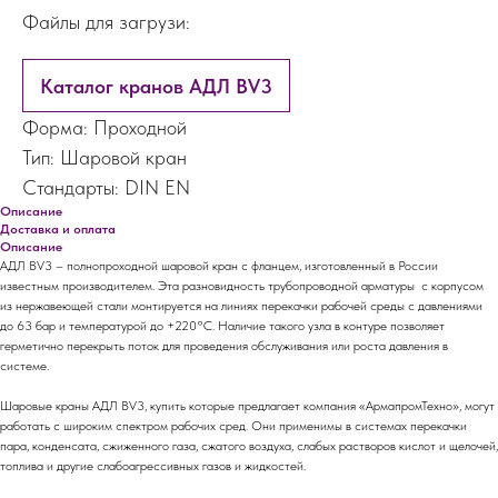
Файлы для загрузи:
Каталог кранов АДЛ BV3
Форма: Проходной
Тип: Шаровой кран
Стандарты: DIN EN
Описание
Доставка и оплата
Описание
АДЛ BV3 – полнопроходной шаровой кран с фланцем, изготовленный в России
известным производителем. Эта разновидность трубопроводной арматуры с корпусом
из нержавеющей стали монтируется на линиях перекачки рабочей среды с давлениями
до 63 бар и температурой до +220°С. Наличие такого узла в контуре позволяет
герметично перекрыть поток для проведения обслуживания или роста давления в
системе.
Шаровые краны АДЛ BV3, купить которые предлагает компания «АрмапромТехно», могут
работать с широким спектром рабочих сред. Они применимы в системах перекачки
пара, конденсата, сжиженного газа, сжатого воздуха, слабых растворов кислот и щелочей,
топлива и другие слабоагрессивных газов и жидкостей.