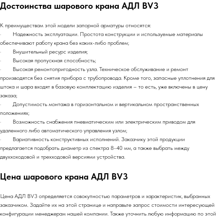
Достоинства шарового крана АДЛ BV3
К преимуществам этой модели запорной арматуры относятся:
· Надежность эксплуатации. Простота конструкции и используемые материалы
обеспечивают работу крана без каких-либо проблем;
· Внушительный ресурс изделия;
· Высокая пропускная способность;
· Высокая ремонтопригодность узла. Техническое обслуживание и ремонт
производятся без снятия прибора с трубопровода. Кроме того, запасные уплотнения для
штока и шара входят в базовую комплектацию изделия – то есть, уже включены в цену
заказа;
· Допустимость монтажа в горизонтальном и вертикальном пространственных
положениях;
· Возможность снабжения пневматическим или электрическим приводом для
удаленного либо автоматического управления узлом;
· Вариативность конструктивных исполнений. Заказчику этой продукции
предлагается подобрать диаметр из спектра 8-40 мм, а также выбрать между
двуххоходовой и трехходовой версиями устройства.
Цена шарового крана АДЛ BV3
Цена АДЛ BV3 определяется совокупностью параметров и характеристик, выбранных
заказчиком. Задайте их на этой странице и направьте запрос стоимости интересующей
конфигурации менеджерам нашей компании. Также уточнить любую информацию по этой