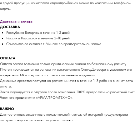
и другой продукции из каталога «АрмапромТехно» можно по контактным телефонам
фирмы.
Доставка и оплата
ДОСТАВКА
Республика Беларусь в течение 1-2 дней.
Россия и Казахстан в течение 2-10 дней.
Самовывоз со склада в г. Минске по предварительной заявке.
ОПЛАТА
Оплата заказа возможна только юридическими лицами по безналичному расчету.
Платеж производится на основании выставленного Счета/Договора с указанием его
порядкового № и предмета поставки в платежном поручении.
Денежные средства поступят на расчетный счет в течение 1-3 рабочих дней от даты
оплаты.
Заказ формируется к отгрузке после зачисления 100% предоплаты на расчетный счет
Частного предприятия «АРМАПРОМТЕХНО».
ВАЖНО
Для постоянных заказчиков с положительной платежной историей предусмотрена
отгрузка товара на условиях отсрочки платежа.