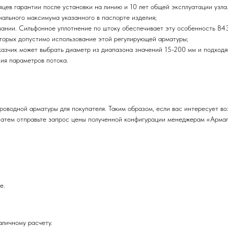
в гарантии после установки на линию и 10 лет общей эксплуатации узла.
ального максимума указанного в паспорте изделия;
ии. Сильфонное уплотнение по штоку обеспечивает эту особенность В43
орых допустимо использование этой регулирующей арматуры;
чик может выбрать диаметр из диапазона значений 15-200 мм и подходящ
ния параметров потока.
оводной арматуры для покупателя. Таким образом, если вас интересует в
 Затем отправьте запрос цены полученной конфигурации менеджерам «Арма
е.
личному расчету.