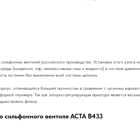
ильфонных вентилей российского производства. Установка этого узла в к
среды (конденсат, пар, неагрессивные газы и жидкости) в системе давлен
оты на линии без выключения всей системы целиком.
корпус, отличающийся большей прочностью в сравнении с чугунным вариан
формой плунжера. Так как запорно-регулирующая арматура является весьма
едшествовать фильтр.
 сильфонного вентиля АСТА В433