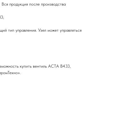
 Вся продукция после производства
3;
ий тип управления. Узел может управляться
озможность купить вентиль АСТА В433,
промТехно».