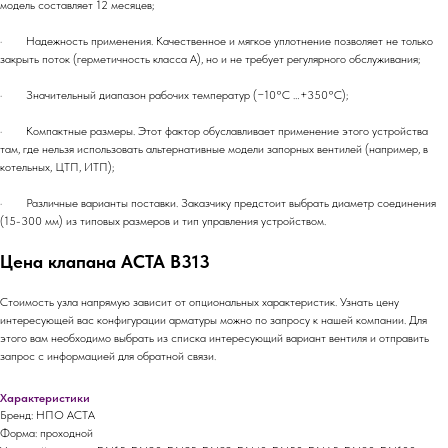
модель составляет 12 месяцев;
· Надежность применения. Качественное и мягкое уплотнение позволяет не только
закрыть поток (герметичность класса А), но и не требует регулярного обслуживания;
· Значительный диапазон рабочих температур (−10°С …+350°С);
· Компактные размеры. Этот фактор обуславливает применение этого устройства
там, где нельзя использовать альтернативные модели запорных вентилей (например, в
котельных, ЦТП, ИТП);
· Различные варианты поставки. Заказчику предстоит выбрать диаметр соединения
(15-300 мм) из типовых размеров и тип управления устройством.
Цена клапана АСТА В313
Стоимость узла напрямую зависит от опциональных характеристик. Узнать цену
интересующей вас конфигурации арматуры можно по запросу к нашей компании. Для
этого вам необходимо выбрать из списка интересующий вариант вентиля и отправить
запрос с информацией для обратной связи.
Характеристики
Бренд: НПО АСТА
Форма: проходной