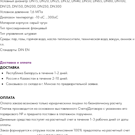
Условный диаметр: DN15, DN20, DN25, DN32, DN40, DN50, DN65, DN80, DN100,
DN125, DN150, DN200, DN250, DN300
Условное давление: 1,6 МПа
Диапазон температур: -10 оС …300оС
Материал корпуса: серый чугун
Тип присоединения: фланцевый
Тип управления: штурвал
Среды: пар, газы, горячая вода, масла-теплоносители, техническая вода, вакуум, аммиак и
т.п.
Стандарты: DIN EN
Доставка и оплата
ДОСТАВКА
Республика Беларусь в течение 1-2 дней.
Россия и Казахстан в течение 2-10 дней.
Самовывоз со склада в г. Минске по предварительной заявке.
ОПЛАТА
Оплата заказа возможна только юридическими лицами по безналичному расчету.
Платеж производится на основании выставленного Счета/Договора с указанием его
порядкового № и предмета поставки в платежном поручении.
Денежные средства поступят на расчетный счет в течение 1-3 рабочих дней от даты
оплаты.
Заказ формируется к отгрузке после зачисления 100% предоплаты на расчетный счет