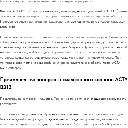
балансировку системы, ремонтные работы и другие мероприятия.
Вентиль АСТА В313 (как и остальные младшие и средние модели линейки АСТА В) имеет
чугунное исполнение корпуса, в котором смонтирован сильфон из нержавеющей стали.
Нанесенное защитное покрытие продлевает эксплуатацию клапана в условиях высокой
влажности.
Производитель рекомендует выполнять монтаж клапана штурвалом вверх и обязательно с
соблюдением направления потока. Это не только упрощает регулировку устройства, но и
позволяет видеть указатель положения «открыто/закрыто». Кроме того, при монтаже этой
модели трубопроводной арматуры в пароконденсатные системы потребуется также
установка конденсатоотводчика, которые также можно найти в нашем каталоге. При
монтаже в сетях тепло- и водоснабжения крайне желательно снабдить клапан АСТА
В313 фильтром.
Преимущества запорного сильфонного клапана АСТА
В313
Предлагаемое компанией «АрмапромТехно» изделие отличает следующая совокупность
достоинств:
· Большой ресурс вентиля. Производитель заявляет 10 лет эксплуатации арматуры
без повреждений конструкции. Каждая единица продукции прошла гидравлические
испытания на прочность и визуально-измерительный контроль. Гарантийный срок на эту