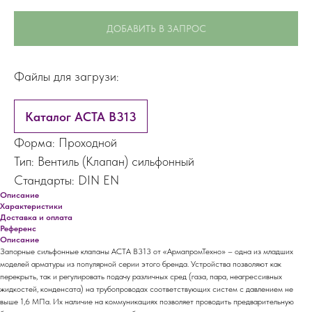
ДОБАВИТЬ В ЗАПРОС
Файлы для загрузи:
Каталог АСТА В313
Форма: Проходной
Тип: Вентиль (Клапан) сильфонный
Стандарты: DIN EN
Описание
Характеристики
Доставка и оплата
Референс
Описание
Запорные сильфонные клапаны АСТА В313 от «АрмапромТехно» – одна из младших
моделей арматуры из популярной серии этого бренда. Устройства позволяют как
перекрыть, так и регулировать подачу различных сред (газа, пара, неагрессивных
жидкостей, конденсата) на трубопроводах соответствующих систем с давлением не
выше 1,6 МПа. Их наличие на коммуникациях позволяет проводить предварительную