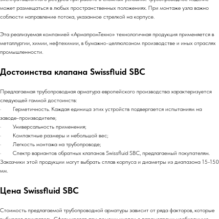
может размещаться в любых пространственных положениях. При монтаже узла важно
соблюсти направление потока, указанное стрелкой на корпусе.
Эта реализуемая компанией «АрмапромТехно» технологичная продукция применяется в
металлургии, химии, нефтехимии, в бумажно-целлюлозном производстве и иных отраслях
промышленности.
Достоинства клапана Swissfluid SBC
Предлагаемая трубопроводная арматура европейского производства характеризуется
следующей гаммой достоинств:
· Герметичность. Каждая единица этих устройств подвергается испытаниям на
заводе-производителе;
· Универсальность применения;
· Компактные размеры и небольшой вес;
· Легкость монтажа на трубопроводе;
· Спектр вариантов обратных клапанов Swissfluid SBC, предлагаемый покупателям.
Заказчики этой продукции могут выбрать сплав корпуса и диаметры из диапазона 15-150
мм.
Цена Swissfluid SBC
Стоимость предлагаемой трубопроводной арматуры зависит от ряда факторов, которые