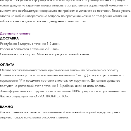
выбирает покупатель. Сформировав при помощи кнопок с параметрами необходимую
конфигурацию на странице товара, отправьте запрос цены в адрес нашей компании – и
вы получите необходимую информацию по прайсам и условиям ее поставки. Также узнать
ответы на любые интересующие вопросы по продукции можно по телефонам компании
либо в процессе диалога в чате с дежурным специалистом.
Доставка и оплата
ДОСТАВКА
Республика Беларусь в течение 1-2 дней.
Россия и Казахстан в течение 2-10 дней.
Самовывоз со склада в г. Минске по предварительной заявке.
ОПЛАТА
Оплата заказа возможна только юридическими лицами по безналичному расчету.
Платеж производится на основании выставленного Счета/Договора с указанием его
порядкового № и предмета поставки в платежном поручении. Денежные средства
поступят на расчетный счет в течение 1-3 рабочих дней от даты оплаты.
Заказ формируется к отгрузке после зачисления 100% предоплаты на расчетный счет
Частного предприятия «АРМАПРОМТЕХНО».
ВАЖНО
Для постоянных заказчиков с положительной платежной историей предусмотрена
отгрузка товара на условиях отсрочки платежа.