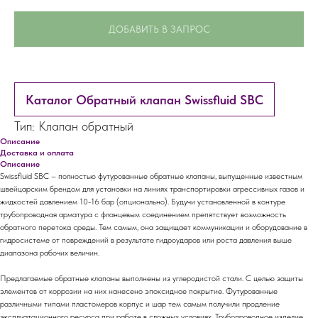
ДОБАВИТЬ В ЗАПРОС
Каталог Обратный клапан Swissfluid SBC
Тип: Клапан обратный
Описание
Доставка и оплата
Описание
Swissfluid SBC – полностью футурованные обратные клапаны, выпущенные известным
швейцарским брендом для установки на линиях транспортировки агрессивных газов и
жидкостей давлением 10-16 бар (опционально). Будучи установленной в контуре
трубопроводная арматура с фланцевым соединением препятствует возможность
обратного перетока среды. Тем самым, она защищает коммуникации и оборудование в
гидросистеме от повреждений в результате гидроударов или роста давления выше
диапазона рабочих величин.
Предлагаемые обратные клапаны выполнены из углеродистой стали. С целью защиты
элементов от коррозии на них нанесено эпоксидное покрытие. Футурованные
различными типами пластомеров корпус и шар тем самым получили продление
эксплуатационного ресурса при работе в сложных условиях. Трубопроводное изделие