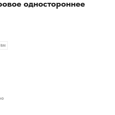
ровое одностороннее
CF8M
ра