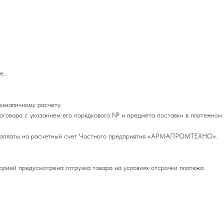
е.
езналичному расчету.
оговора с указанием его порядкового № и предмета поставки в платежном
редоплаты на расчетный счет Частного предприятия «АРМАПРОМТЕХНО».
орией предусмотрена отгрузка товара на условиях отсрочки платежа.