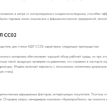
оложении в метре от контролируемого конденсатоотводчика, способен эфф
обычно паровые линии химических и фармакологических предприятий, легк
ДЛ CC02
зводителя, для стекол АДЛ CC02 характерны следующие преимущества:
ного материала обеспечивает хороший обзор рабочей среды, но при этом
ница такой продукции проверяется давлением, что отражено в паспорте из
атуры. Модель включает варианты с несколькими значениями диаметров и
я сталь).
еречисленных варьируемых факторов, интересующих покупателя. Поэтому ч
це. Отправив запрос менеджерам компании «АрмапромТехно», вы получите 