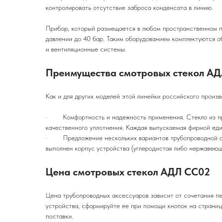
контролировать отсутствие заброса конденсата в линию.
Прибор, который размещается в любом пространственном п
давлении до 40 бар. Таким оборудованием комплектуются 
и вентиляционные системы.
Преимущества смотровых стекол А
Как и для других моделей этой линейки российского прои
· Комфортность и надежность применения. Стекло из проч
качественного уплотнения. Каждая выпускаемая фирмой еди
· Предложение нескольких вариантов трубопроводной арм
выполнен корпус устройства (углеродистая либо нержавеюща
Цена смотровых стекол АДЛ CC02
Цена трубопроводных аксессуаров зависит от сочетания п
устройства, сформируйте ее при помощи кнопок на страни
поставки.