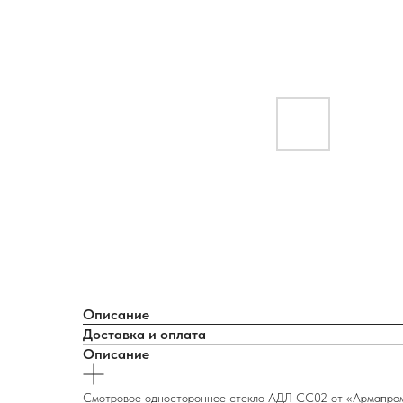
Описание
Доставка и оплата
Описание
Смотровое одностороннее стекло АДЛ CC02 от «АрмапромТ