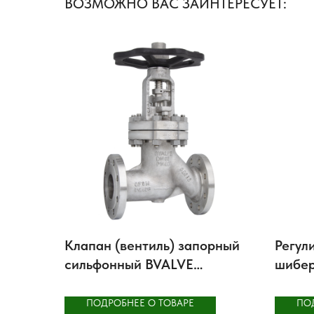
ВОЗМОЖНО ВАС ЗАИНТЕРЕСУЕТ:
Клапан (вентиль) запорный
Регул
сильфонный BVALVE
шибер
BV25066
8050
ПОДРОБНЕЕ О ТОВАРЕ
ПО