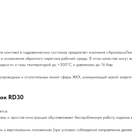
ля монтажа в гидравлических системах предлагает компания «АрмапромТех
и исключения обратного перетока рабочей среды. В этом качестве могут вы
жидкости и газы температурой до +300°С и давлением до 16 бар.
допроводных и отопительных линий сферы ЖКХ, коммуникаций малой энерге
лок RD30
ятся:
 и простая конструкция обуславливают беспроблемную работу изделия в 
и вертикальном положениях (при условии соблюдения направления движен