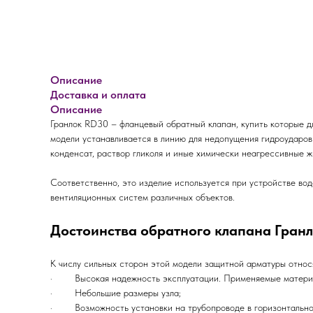
Описание
Доставка и оплата
Описание
Гранлок RD30 – фланцевый обратный клапан, купить которые д
модели устанавливается в линию для недопущения гидроударов 
конденсат, раствор гликоля и иные химически неагрессивные 
Соответственно, это изделие используется при устройстве во
вентиляционных систем различных объектов.
Достоинства обратного клапана Гран
К числу сильных сторон этой модели защитной арматуры относ
· Высокая надежность эксплуатации. Применяемые материалы
· Небольшие размеры узла;
· Возможность установки на трубопроводе в горизонтальном 