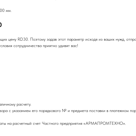
00 мм.
0
ющих цену RD30. Поэтому задав этот параметр исходя из ваших нужд, отпр
словия сотрудничества приятно удивят вас!
личному расчету.
вора с указанием его порядкового № и предмета поставки в платежном пор
оплаты на расчетный счет Частного предприятия «АРМАПРОМТЕХНО».