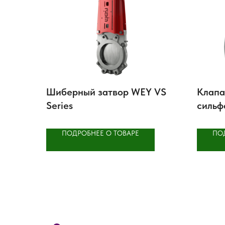
Шиберный затвор WEY VS
Клапа
Series
сильф
BV25
ПОДРОБНЕЕ О ТОВАРЕ
ПО