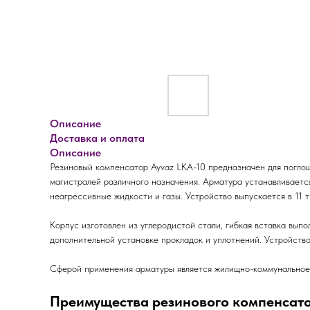
Описание
Доставка и оплата
Описание
Резиновый компенсатор Ayvaz LKA-10 предназначен для поглощ
магистралей различного назначения. Арматура устанавливаетс
неагрессивные жидкости и газы. Устройство выпускается в 11 
Корпус изготовлен из углеродистой стали, гибкая вставка вып
дополнительной установке прокладок и уплотнений. Устройств
Сферой применения арматуры является жилищно-коммунальное х
Преимущества резинового компенсато