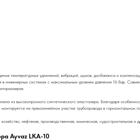
ения температурных удлинений, вибраций, шумов, дисбаланса и компенсац
я в инженерных системах с максимальным уровнем давления 16 бар. Совме
типоразмерах.
олнена из высокопрочного синтетического эластомера. Благодаря особенно
о монтируется на прямолинейном участке трубопровода в горизонтальном п
озяйство, нефтяная, производственная, химическая, судостроительная и 
ра Ayvaz LKA-10