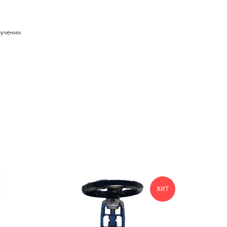
учении.
ХИТ