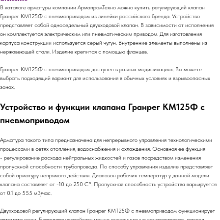
В каталоге арматуры компании АрмапромТехно можно купить регулирующий клапан
Гранрег КМ125Ф с пневмоприводом из линейки российского бренда. Устройство
представляет собой односедельный двухходовой клапан. В зависимости от исполнения
он комплектуется электрическим или пневматическим приводом. Для изготовления
корпуса конструкции используется серый чугун. Внутренние элементы выполнены из
нержавеющей стали. Изделие крепится с помощью фланцев.
Гранрег КМ125Ф с пневмоприводом доступен в разных модификациях. Вы можете
выбрать подходящий вариант для использования в обычных условиях и взрывоопасных
зонах.
Устройство и функции клапана Гранрег КМ125Ф с
пневмоприводом
Арматура такого типа предназначена для непрерывного управления технологическими
процессами в сетях отопления, водоснабжения и охлаждения. Основная ее функция
- регулирование расхода нейтральных жидкостей и газов посредством изменения
пропускной способности трубопровода. По способу управления изделие представляет
собой арматуру непрямого действия. Диапазон рабочих температур у данной модели
клапана составляет от -10 до 250 C°. Пропускная способность устройства варьируется
от 0.1 до 555 м3/час.
Двухходовой регулирующий клапан Гранрег КМ125Ф с пневмоприводом функционирует
автоматически. Благодаря устройству можно дистанционно контролировать расход