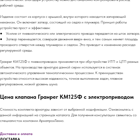
рабочей среды.
Изделие состоит из корпуса с крышкой, внутри которого находится запирающий
механизм. Он включает затвор, состоящий из седла и плунжера. Принцип работы
устройства прост и эффективен:
● Усилие от пневматического или электрического привода передается на шток затвора.
● Затвор перемещается, совершая движения вверх-вниз, и тем самым меняет площадь
проходного отверстия между плунжером и седлом. Это приводит к изменению расхода
регулируемой среды.
Гранрег КМ125Ф с пневмоприводом применяется при обустройстве ИТП и ЦТП разных
объектов. На производстве арматура данной серии используется в системах
автоматического управления технологическими процессами. К преимуществам
устройства относится высокая надежность, точное выполнение задач, плавное
регулирование, низкий уровень шума.
Цена клапана Гранрег КМ125Ф с электроприводом
Стоимость комплекта арматуры зависит от выбранной модификации. Ознакомьтесь с
данной информацией на страницах каталога. Для получения консультации свяжитесь со
специалистом компании АрмапромТехно.
Доставка и оплата
ДОСТАВКА