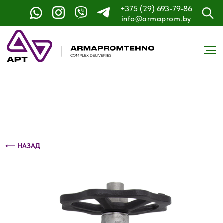
+375 (29) 693-79-86
Контактный телефон: +375 (29) 693-79-86
info@armaprom.by
⟵ НАЗАД