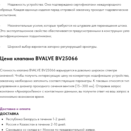
· Надежность устройства. Она подтверждена сертификатами международного
образца. Каждая единица изделия перед отправкой заказчику проходит гидравлические
испытания;
· Незначительные усилия, которые требуются на штурвале для перемещения штока.
Это эксплуатационное свойство обеспечивается предусмотренными в конструкции узла
антифрикционными подшипниками;
· Широкий выбор вариантов запорно-регулирующей арматуры.
Цена клапана BVALVE BV25066
Стоимость клапана BVALVE BV25066 варьируется в довольно широком спектре
значений. Чтобы получить интересующую цену на конкретную модификацию устройства,
заказчику необходимо заполнить соответствующие параметры. К таковым относятся тип
управления и диаметр проходного сечения вентиля (15–300 мм). Отправив запрос
компании «АрмапромТехно» с контактными данными, вы получите ответ на ваш запрос в
минимально возможное время.
Доставка и оплата
ДОСТАВКА
Республика Беларусь в течение 1-2 дней.
Россия и Казахстан в течение 2-10 дней.
Самовывоз со склада в г. Минске по предварительной заявке.