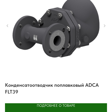
Конденсатоотводчик поплавковый ADCA
К
FLT39
4
ПОДРОБНЕЕ О ТОВАРЕ