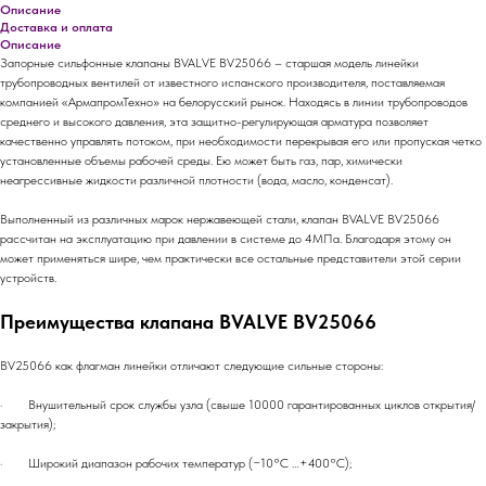
Описание
Доставка и оплата
Описание
Запорные сильфонные клапаны BVALVE BV25066 – старшая модель линейки
трубопроводных вентилей от известного испанского производителя, поставляемая
компанией «АрмапромТехно» на белорусский рынок. Находясь в линии трубопроводов
среднего и высокого давления, эта защитно-регулирующая арматура позволяет
качественно управлять потоком, при необходимости перекрывая его или пропуская четко
установленные объемы рабочей среды. Ею может быть газ, пар, химически
неагрессивные жидкости различной плотности (вода, масло, конденсат).
Выполненный из различных марок нержавеющей стали, клапан BVALVE BV25066
рассчитан на эксплуатацию при давлении в системе до 4МПа. Благодаря этому он
может применяться шире, чем практически все остальные представители этой серии
устройств.
Преимущества клапана BVALVE BV25066
BV25066 как флагман линейки отличают следующие сильные стороны:
· Внушительный срок службы узла (свыше 10000 гарантированных циклов открытия/
закрытия);
· Широкий диапазон рабочих температур (−10°С …+400°С);