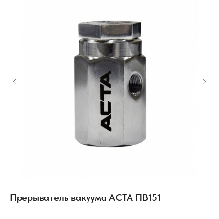
Прерыватель вакуума АСТА ПВ151
О