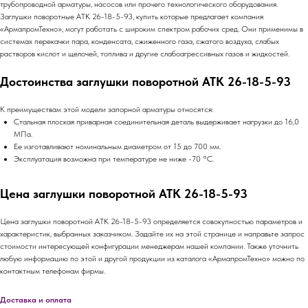
трубопроводной арматуры, насосов или прочего технологического оборудования.
Заглушки поворотные АТК 26-18-5-93, купить которые предлагает компания
«АрмапромТехно», могут работать с широким спектром рабочих сред. Они применимы в
системах перекачки пара, конденсата, сжиженного газа, сжатого воздуха, слабых
растворов кислот и щелочей, топлива и другие слабоагрессивных газов и жидкостей.
Достоинства заглушки поворотной АТК 26-18-5-93
К преимуществам этой модели запорной арматуры относятся:
Стальная плоская приварная соединительная деталь выдерживает нагрузки до 16,0
МПа.
Ее изготавливают номинальным диаметром от 15 до 700 мм.
Эксплуатация возможна при температуре не ниже -70 °C.
Цена заглушки поворотной АТК 26-18-5-93
Цена заглушки поворотной АТК 26-18-5-93 определяется совокупностью параметров и
характеристик, выбранных заказчиком. Задайте их на этой странице и направьте запрос
стоимости интересующей конфигурации менеджерам нашей компании. Также уточнить
любую информацию по этой и другой продукции из каталога «АрмапромТехно» можно по
контактным телефонам фирмы.
Доставка и оплата