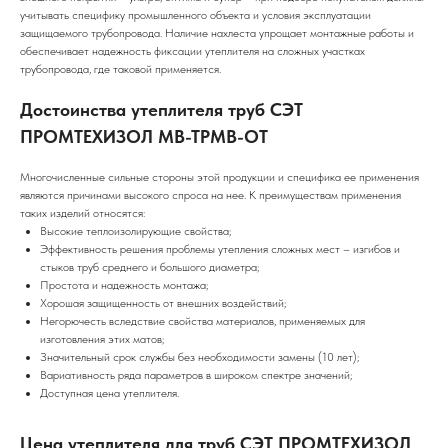
учитывать специфику промышленного объекта и условия эксплуатации
защищаемого трубопровода. Наличие нахлеста упрощает монтажные работы и
обеспечивает надежность фиксации утеплителя на сложных участках
трубопровода, где таковой применяется.
Достоинства утеплителя труб СЭТ
ПРОМТЕХИЗОЛ МВ-ТРМВ-ОТ
Многочисленные сильные стороны этой продукции и специфика ее применения
являются причинами высокого спроса на нее. К преимуществам применения
таких изделий относятся:
Высокие теплоизолирующие свойства;
Эффективность решения проблемы утепления сложных мест – изгибов и
стыков труб среднего и большого диаметра;
Простота и надежность монтажа;
Хорошая защищенность от внешних воздействий;
Негорючесть вследствие свойства материалов, применяемых для
изготовления этих матов;
Значительный срок службы без необходимости замены (10 лет);
Вариативность ряда параметров в широком спектре значений;
Доступная цена утеплителя.
Цена утеплителя для труб СЭТ ПРОМТЕХИЗОЛ