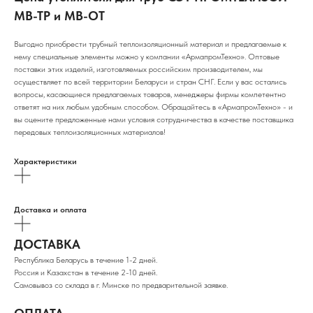
МВ-ТР и МВ-ОТ
Выгодно приобрести трубный теплоизоляционный материал и предлагаемые к
нему специальные элементы можно у компании «АрмапромТехно». Оптовые
поставки этих изделий, изготовляемых российским производителем, мы
осуществляет по всей территории Беларуси и стран СНГ. Если у вас остались
вопросы, касающиеся предлагаемых товаров, менеджеры фирмы компетентно
ответят на них любым удобным способом. Обращайтесь в «АрмапромТехно» - и
вы оцените предложенные нами условия сотрудничества в качестве поставщика
передовых теплоизоляционных материалов!
Характеристики
Доставка и оплата
ДОСТАВКА
Республика Беларусь в течение 1-2 дней.
Россия и Казахстан в течение 2-10 дней.
Самовывоз со склада в г. Минске по предварительной заявке.