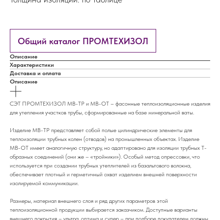
Общий каталог ПРОМТЕХИЗОЛ
Описание
Характеристики
Доставка и оплата
Описание
СЭТ ПРОМТЕХИЗОЛ МВ-ТР и МВ-ОТ – фасонные теплоизоляционные изделия
для утепления участков трубы, сформированные на базе минеральной ваты.
Изделие МВ-ТР представляет собой полые цилиндрические элементы для
теплоизоляции трубных колен (отводов) на промышленных объектах. Изделие
МВ-ОТ имеет аналогичную структуру, но адаптировано для изоляции трубных Т-
образных соединений (они же – «тройники»). Особый метод опрессовки, что
используется при создании трубных утеплителей из базальтового волокна,
обеспечивает плотный и герметичный охват изделием внешней поверхности
изолируемой коммуникации.
Размеры, материал внешнего слоя и ряд других параметров этой
теплоизоляционной продукции выбирается заказчиком. Доступные варианты
внешнего покрытия – ультра, оптима и супер – при подборе покупателем должны