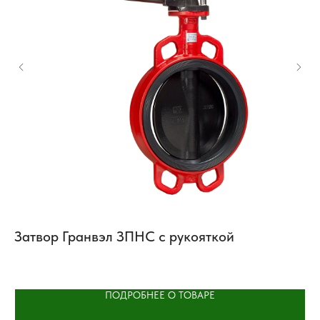
Затвор Гранвэл ЗПНС с рукояткой
К
A
ПОДРОБНЕЕ О ТОВАРЕ