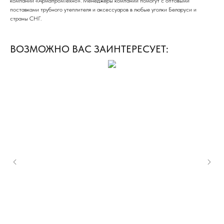
компании «АрмапромТехно». Менеджеры компании помогут с оптовыми
поставками трубного утеплителя и аксессуаров в любые уголки Беларуси и
страны СНГ.
ВОЗМОЖНО ВАС ЗАИНТЕРЕСУЕТ: