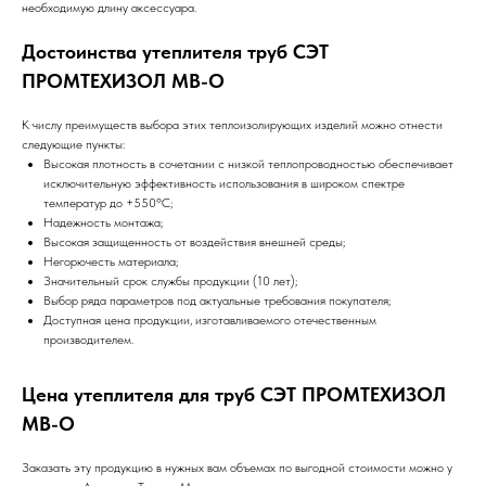
необходимую длину аксессуара.
Достоинства утеплителя труб СЭТ
ПРОМТЕХИЗОЛ МВ-О
К числу преимуществ выбора этих теплоизолирующих изделий можно отнести
следующие пункты:
Высокая плотность в сочетании с низкой теплопроводностью обеспечивает
исключительную эффективность использования в широком спектре
температур до +550ºС;
Надежность монтажа;
Высокая защищенность от воздействия внешней среды;
Негорючесть материала;
Значительный срок службы продукции (10 лет);
Выбор ряда параметров под актуальные требования покупателя;
Доступная цена продукции, изготавливаемого отечественным
производителем.
Цена утеплителя для труб СЭТ ПРОМТЕХИЗОЛ
МВ-О
Заказать эту продукцию в нужных вам объемах по выгодной стоимости можно у