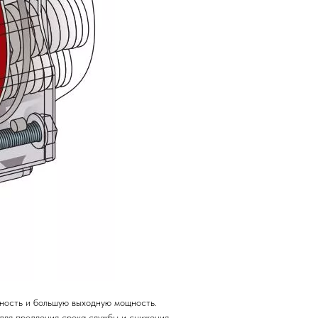
чность и большую выходную мощность.
для продления срока службы и снижения