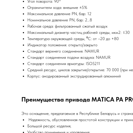
Угол поворота: 90°
Ограничители хода: внешние ±5%
Максимальное давление PN, бар: 12
Номинальное давление PN, бар: 2…8
Рабочая среда: фильтрованный сжатый воздух
Максимальный диаметр частиц рабочей среды, мкм2: ≤30
Температура окружающей среды, ⁰C: от –20 до +80
Индикатор положения: открыто/закрыто
Стандарт верхнего соединения: NAMUR
Стандарт соединения подачи воздуха: NAMUR
Стандарт соединения арматуры: ISO5211
Средний ресурс, циклов закрытие/открытие: 70 000 (при н
Корпус: анодированный экструдированный алюминий
Преимущества привода MATICA PA PR
Это оснащение, предлагаемое в Республике Беларусь и стран
Надежность, обусловленная простотой конструкции и прин
Большой ресурс изделия;
Удобство применения и управления;