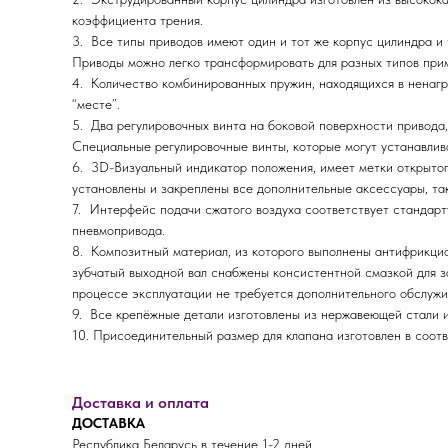
коэффициента трения.
3. Все типы приводов имеют один и тот же корпус цилиндра и 
Приводы можно легко трансформировать для разных типов прим
4. Количество комбинированных пружин, находящихся в ненагру
“месте”.
5. Два регулировочных винта на боковой поверхности привода,
Специальные регулировочные винты, которые могут устанавлив
6. 3D-Визуальный индикатор положения, имеет метки открытог
установлены и закреплены все дополнительные аксессуары, так
7. Интерфейс подачи сжатого воздуха соответствует станда
пневмопривода.
8. Композитный материал, из которого выполнены антифрикцио
зубчатый выходной вал снабжены консистентной смазкой для за
процессе эксплуатации не требуется дополнительного обслужи
9. Все крепёжные детали изготовлены из нержавеющей стали и
10. Присоединительный размер для клапана изготовлен в соотв
Доставка и оплата
ДОСТАВКА
Республика Беларусь в течение 1-2 дней.