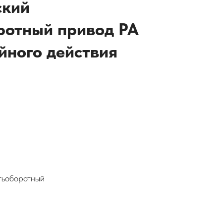
ский
ротный привод PA
йного действия
тьоборотный