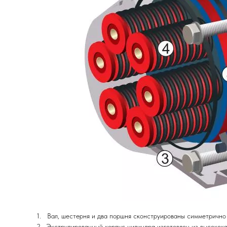
1. Вал, шестерня и два поршня сконструированы симметрично
2. Экструдированный корпус цилиндра изготовлен из высокока