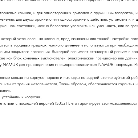
торцевые крышки, и для односторонних приводов с пружинным возвратом, и
енения: для двухстороннего или одностороннего действия, установив или 
женном состоянии, можно безопасно увеличить или уменьшить, или во врем
 который установлен на клапане, предназначены для точной настройки пол
аться в торцевых крышках, намного длиннее и используются при необходимо
о или закрытого положения. Выходной вал имеет стандартный разъем в со
ие как блок конечных выключателей, электрический позиционер или датчик
рту NAMUR для присоединения пневмораспределителя NAMUR напрямую. Ра
нные кольца на корпусе поршня и накладки на задней стенке зубчатой рей
щиты от трения металл-металл. Таким образом, обеспечивается гарантия н
вания.
 устойчивы к коррозии.
етствии с последней версией IS05211, что гарантирует взаимозаменяемост