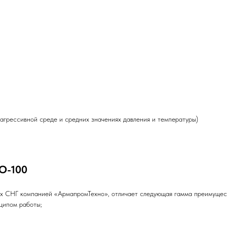
еагрессивной среде и средних значениях давления и температуры)
O-100
ах СНГ компанией «АрмапромТехно», отличает следующая гамма преимущес
ципом работы;