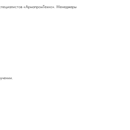
у специалистов «АрмапромТехно». Менеджеры
учении.