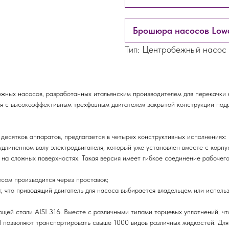
Брошюра насосов Low
Тип: Центробежный насос
жных насосов, разработанных итальянским производителем для перекачки 
ция с высокоэффективным трехфазным двигателем закрытой конструкции под
десятков аппаратов, предлагается в четырех конструктивных исполнениях:
иненном валу электродвигателя, который уже установлен вместе с корпус
 сложных поверхностях. Такая версия имеет гибкое соединение рабочего 
ом производится через проставок;
что приводящий двигатель для насоса выбирается владельцем или исполь
щей стали AISI 316. Вместе с различными типами торцевых уплотнений, ч
 позволяют транспортировать свыше 1000 видов различных жидкостей. Для