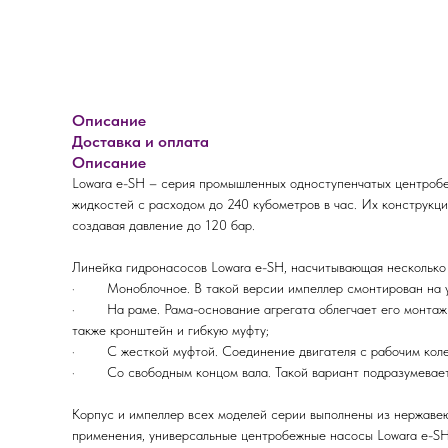
Описание
Доставка и оплата
Описание
Lowara e-SH – серия промышленных одноступенчатых центробе
жидкостей с расходом до 240 кубометров в час. Их конструк
создавая давление до 120 бар.
Линейка гидронасосов Lowara e-SH, насчитывающая несколько 
· Моноблочное. В такой версии импеллер смонтирован на удл
· На раме. Рама-основание агрегата облегчает его монтаж на
также кронштейн и гибкую муфту;
· С жесткой муфтой. Соединение двигателя с рабочим колес
· Со свободным концом вала. Такой вариант подразумевает, 
Корпус и импеллер всех моделей серии выполнены из нержавею
применения, универсальные центробежные насосы Lowara e-SH