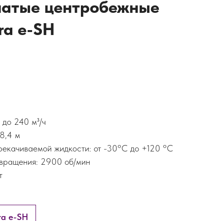
чатые центробежные
ra e-SH
 до 240 м³/ч
8,4 м
рекачиваемой жидкости: от -30°C до +120 °C
 вращения: 2900 об/мин
т
ra e-SH