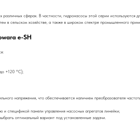
ых различных сферах. В частности, гидронасосы этой серии используются 
тем в сельском хозяйстве, а также в широком спектре промышленного прим
owara e-SH
я:
о +120 °C);
ного напряжения, что обеспечивается наличием преобразователя частоты
и спецификой панели управления насосных агрегатов линейки;
брать оптимальный вариант под установленные задачи.