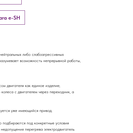
ara e-SH
нейтральных либо слабоагрессивных
разумевает возможность непрерывной работы,
ом двигателя как единое изделие;
колеса с двигателем через переходник, а
зуется уже имеющийся привод.
то подбираются под конкретные условия
 недопущения перегрева электродвигатель