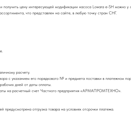
 и получить цену интересующей модификации насоса Lowara e-SH можно 
ссортимента, что представлен на сайте, в любую точку стран СНГ.
е.
личному расчету.
ора с указанием его порядкового № и предмета поставки в платежном пор
рабочих дней от даты оплаты.
оплаты на расчетный счет Частного предприятия «АРМАПРОМТЕХНО».
ей предусмотрена отгрузка товара на условиях отсрочки платежа.