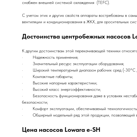
снабжен внешней системой охлаждения (TEFC).
С учетом этих и других свойств аппараты востребованы в сам
вентиляции и кондиционирования в ЖКХ, для оросительных сис
Достоинства центробежных насосов L
К другим достоинствам этой перекачивающей техники относятс
· Надежность применения;
· Значительный ресурс эксплуатации оборудования;
· Широкий температурный диапазон рабочих сред (-30°C д
· Компактные габариты;
· Высокие напорные характеристики;
· Высокий класс энергоэффективности;
· Безопасность функционирования даже в условиях нестабиль
безопасности;
· Комфорт эксплуатации, обеспечиваемый технологичностью 
· Обширный модельный ряд этой продукции, позволяющий вы
Цена насосов Lowara e-SH