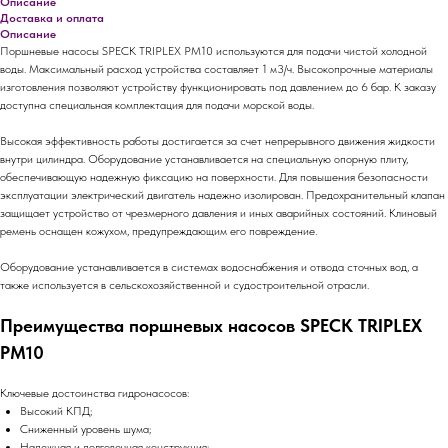
Описание
Доставка и оплата
Описание
Поршневые насосы SPECK TRIPLEX PM10 используются для подачи чистой холодной
воды. Максимальный расход устройства составляет 1 м3/ч. Высокопрочные материалы
изготовления позволяют устройству функционировать под давлением до 6 бар. К заказу
доступна специальная комплектация для подачи морской воды.
Высокая эффективность работы достигается за счет непрерывного движения жидкости
внутри цилиндра. Оборудование устанавливается на специальную опорную плиту,
обеспечивающую надежную фиксацию на поверхности. Для повышения безопасности
эксплуатации электрический двигатель надежно изолирован. Предохранительный клапан
защищает устройство от чрезмерного давления и иных аварийных состояний. Клиновый
ремень оснащен кожухом, предупреждающим его повреждение.
Оборудование устанавливается в системах водоснабжения и отвода сточных вод, а
также используется в сельскохозяйственной и судостроительной отрасли.
Преимущества поршневых насосов SPECK TRIPLEX
PM10
Ключевые достоинства гидронасосов:
Высокий КПД;
Сниженный уровень шума;
Надежная и долговечная конструкция;