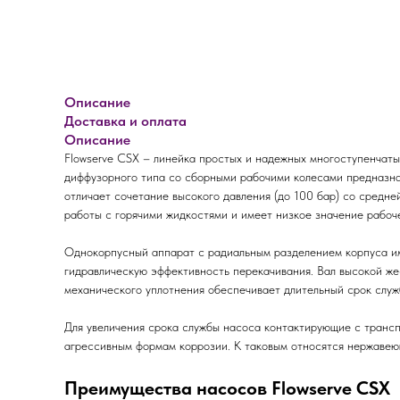
Описание
Доставка и оплата
Описание
Flowserve CSX – линейка простых и надежных многоступенчат
диффузорного типа со сборными рабочими колесами предназна
отличает сочетание высокого давления (до 100 бар) со средне
работы с горячими жидкостями и имеет низкое значение рабоч
Однокорпусный аппарат с радиальным разделением корпуса им
гидравлическую эффективность перекачивания. Вал высокой же
механического уплотнения обеспечивает длительный срок служ
Для увеличения срока службы насоса контактирующие с трансп
агрессивным формам коррозии. К таковым относятся нержавею
Преимущества насосов Flowserve CSX