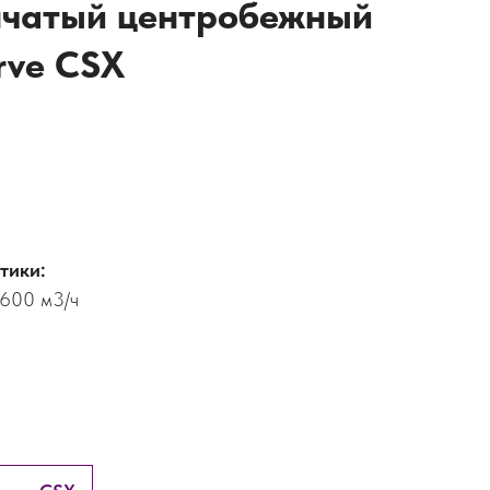
нчатый центробежный
rve CSX
тики:
 600 м3/ч