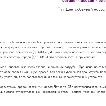
Каталог насосов Flows
Тип: Центробежный насос
ых центробежных насосов общепромышленного применения, выпущенных изв
чены для работы в составе опреснительных установок обратного осмоса л
й производительностью (до 600 м3/ч). Стоит отдельно отметить, что эта с
ей температуры среды (до +40°C), что ограничивает их применение.
еет направленные вверх входной и выходной патрубки. Прецизионно отли
сткости сводит к минимуму прогиб, тем самым увеличивая срок службы под
бы уплотнения без дорогостоящих и сложных вспомогательных устройств.
ортируемой средой элементы насоса Flowserve CSX изготавливаются из ма
щие стали, супердуплексные нержавеющие стали и запатентованный сплав A