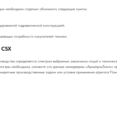
ции необходимо отдельно обозначить следующие пункты:
рованной гидравлической конструкцией;
вающих потребности покупателей техники.
e CSX
зводства определяется спектром выбранных заказчиком опций и техническ
ата вам необходима, изложите эти данные менеджерам «АрмапромТехно» пр
онкретные производственные задачи или условия применения агрегата Flow