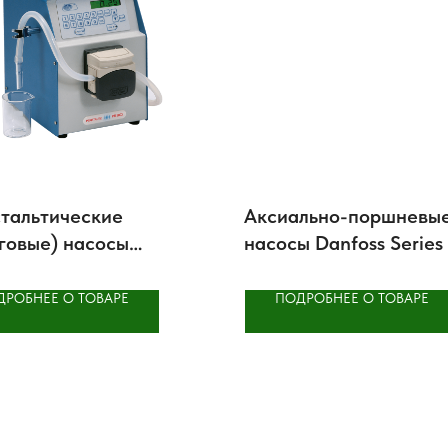
тальтические
Аксиально-поршневы
говые) насосы
насосы Danfoss Series
OM N-M SELECTA
Frame F
ДРОБНЕЕ О ТОВАРЕ
ПОДРОБНЕЕ О ТОВАРЕ