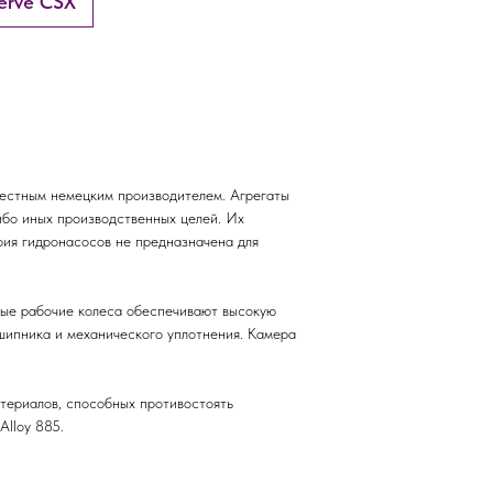
erve CSX
естным немецким производителем. Агрегаты
ибо иных производственных целей. Их
ерия гидронасосов не предназначена для
тые рабочие колеса обеспечивают высокую
шипника и механического уплотнения. Камера
териалов, способных противостоять
lloy 885.