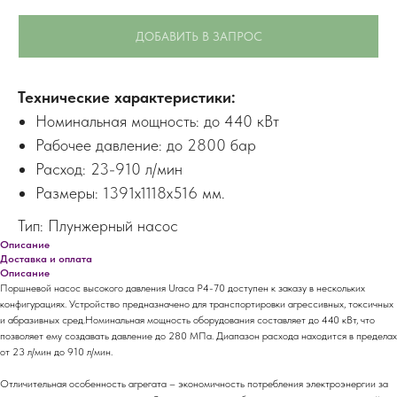
ДОБАВИТЬ В ЗАПРОС
Технические характеристики:
Номинальная мощность: до 440 кВт
Рабочее давление: до 2800 бар
Расход: 23-910 л/мин
Размеры: 1391x1118x516 мм.
Тип: Плунжерный насос
Описание
Доставка и оплата
Описание
Поршневой насос высокого давления Uraca P4-70 доступен к заказу в нескольких
конфигурациях. Устройство предназначено для транспортировки агрессивных, токсичных
и абразивных сред.Номинальная мощность оборудования составляет до 440 кВт, что
позволяет ему создавать давление до 280 МПа. Диапазон расхода находится в пределах
от 23 л/мин до 910 л/мин.
Отличительная особенность агрегата – экономичность потребления электроэнергии за