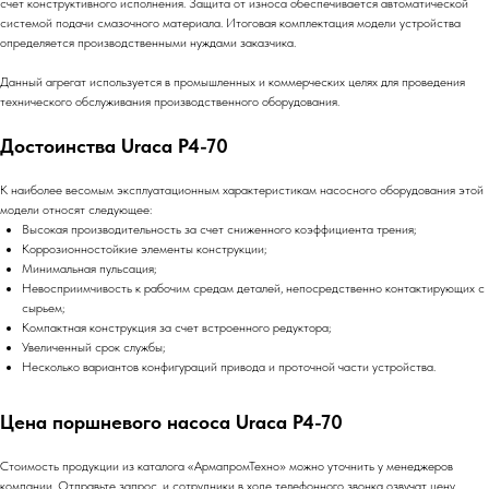
счет конструктивного исполнения. Защита от износа обеспечивается автоматической
системой подачи смазочного материала. Итоговая комплектация модели устройства
определяется производственными нуждами заказчика.
Данный агрегат используется в промышленных и коммерческих целях для проведения
технического обслуживания производственного оборудования.
Достоинства Uraca P4-70
К наиболее весомым эксплуатационным характеристикам насосного оборудования этой
модели относят следующее:
Высокая производительность за счет сниженного коэффициента трения;
Коррозионностойкие элементы конструкции;
Минимальная пульсация;
Невосприимчивость к рабочим средам деталей, непосредственно контактирующих с
сырьем;
Компактная конструкция за счет встроенного редуктора;
Увеличенный срок службы;
Несколько вариантов конфигураций привода и проточной части устройства.
Цена поршневого насоса Uraca P4-70
Стоимость продукции из каталога «АрмапромТехно» можно уточнить у менеджеров
компании. Отправьте запрос, и сотрудники в ходе телефонного звонка озвучат цену