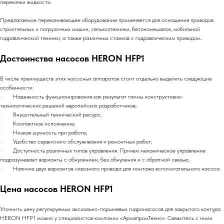
перекачки жидкости.
Предлагаемое перекачивающее оборудование применяется для оснащения приводов
строительных и погрузочных машин, сельхозтехники, бетономешалок, мобильной
гидравлической техники, а также различных станков с гидравлическим приводом.
Достоинства насосов HERON HFP1
В числе преимуществ этих насосных аппаратов стоит отдельно выделить следующие
особенности:
· Надежность функционирования как результат гаммы конструктивно-
технологических решений европейских разработчиков;
· Внушительный технический ресурс;
· Компактное исполнение;
· Низкая шумность при работе;
· Удобство сервисного обслуживания и ремонтных работ;
· Доступность различных типов управления. Причем механическое управление
подразумевает варианты с обнулением, без обнуления и с обратной связью;
· Наличие двух вариантов сквозного привода для монтажа вспомогательного насоса.
Цена насосов HERON HFP1
Уточнить цену регулируемых аксиально-поршневых гидронасосов для закрытого контура
HERON HFP1 можно у специалистов компании «АрмапромТехно». Свяжитесь с ними