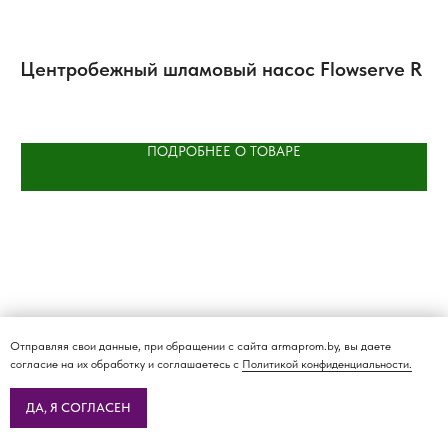
Центробежный шламовый насос Flowserve R
П
H
ПОДРОБНЕЕ О ТОВАРЕ
Отправляя свои данные, при обращении с сайта armaprom.by, вы даете
согласие на их обработку и соглашаетесь с
Политикой конфиденциальности.
О КОМПАНИИ
ДОСТАВКА И ОПЛАТА
КАТАЛОГ
КОНТАКТЫ
Политика
ДА, Я СОГЛАСЕН
конфиденциальности