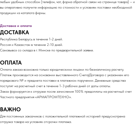
любым удобным способом (телефон, чат, форма обратной связи на странице товара) – и
вы оперативно получите информацию по стоимости и условиям поставки необходимой
продукции из каталога фирмы.
Доставка и оплата
ДОСТАВКА
Республика Беларусь в течение 1-2 дней.
Россия и Казахстан в течение 2-10 дней.
Самовывоз со склада в г. Минске по предварительной заявке.
ОПЛАТА
Оплата заказа возможна только юридическими лицами по безналичному расчету.
Платеж производится на основании выставленного Счета/Договора с указанием его
порядкового № и предмета поставки в платежном поручении. Денежные средства
поступят на расчетный счет в течение 1-3 рабочих дней от даты оплаты.
Заказ формируется к отгрузке после зачисления 100% предоплаты на расчетный счет
Частного предприятия «АРМАПРОМТЕХНО».
ВАЖНО
Для постоянных заказчиков с положительной платежной историей предусмотрена
отгрузка товара на условиях отсрочки платежа.