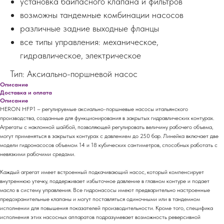
установка байпасного клапана и фильтров
возможны тандемные комбинации насосов
различные задние выходные фланцы
все типы управления: механическое,
гидравлическое, электрическое
Тип: Аксиально-поршневой насос
Описание
Доставка и оплата
Описание
HERON HFP1 – регулируемые аксиально-поршневые насосы итальянского
производства, созданные для функционирования в закрытых гидравлических контурах.
Агрегаты с наклонной шайбой, позволяющей регулировать величину рабочего объема,
могут применяться в закрытых контурах с давлением до 250 бар. Линейка включает две
модели гидронасосов объемом 14 и 18 кубических сантиметров, способных работать с
невязкими рабочими средами.
Каждый агрегат имеет встроенный подкачивающий насос, который компенсирует
внутреннюю утечку, поддерживает избыточное давление в главном контуре и подает
масло в систему управления. Все гидронасосы имеют предварительно настроенные
предохранительные клапаны и могут поставляться одиночными или в тандемном
исполнении для повышения показателей производительности. Кроме того, специфика
исполнения этих насосных аппаратов подразумевает возможность реверсивной