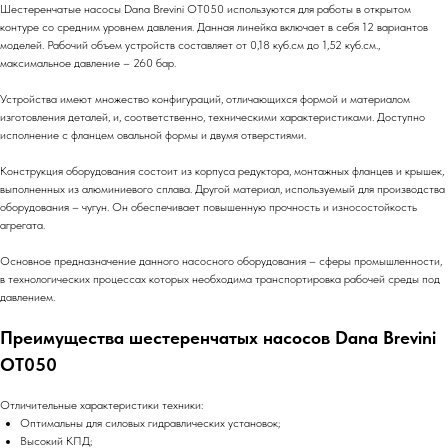
Шестеренчатые насосы Dana Brevini OT050 используются для работы в открытом
контуре со средним уровнем давления. Данная линейка включает в себя 12 вариантов
моделей. Рабочий объем устройств составляет от 0,18 куб.см до 1,52 куб.см.,
максимальное давление – 260 бар.
Устройства имеют множество конфигураций, отличающихся формой и материалом
изготовления деталей, и, соответственно, техническими характеристиками. Доступно
исполнение с фланцем овальной формы и двумя отверстиями.
Конструкция оборудования состоит из корпуса редуктора, монтажных фланцев и крышек,
выполненных из алюминиевого сплава. Другой материал, используемый для производства
оборудования – чугун. Он обеспечивает повышенную прочность и износостойкость
агрегата.
Основное предназначение данного насосного оборудования – сферы промышленности,
в технологических процессах которых необходима транспортировка рабочей среды под
давлением.
Преимущества шестеренчатых насосов Dana Brevini
OT050
Отличительные характеристики техники:
Оптимальны для силовых гидравлических установок;
Высокий КПД;