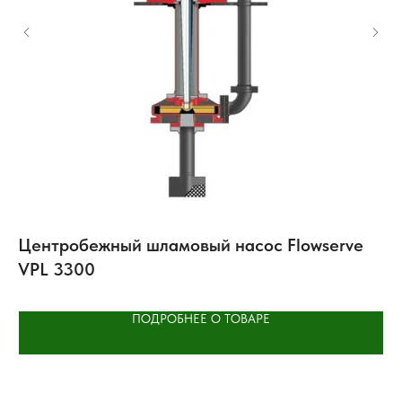
Центробежный шламовый насос Flowserve
М
VPL 3300
б
ПОДРОБНЕЕ О ТОВАРЕ