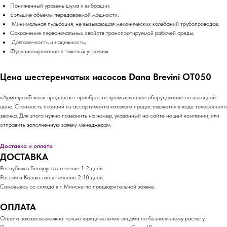
Пониженный уровень шума и вибрации;
Большие объемы передаваемой мощности;
Минимальная пульсация, не вызывающая механических колебаний трубопроводов;
Сохранение первоначальных свойств транспортируемой рабочей среды;
Долговечность и надежность;
Функционирование в тяжелых условиях.
Цена шестеренчатых насосов Dana Brevini OT050
«АрмапромТехно» предлагает приобрести промышленное оборудование по выгодной
цене. Стоимость позиций из ассортимента каталога предоставляется в ходе телефонного
звонка. Для этого нужно позвонить на номер, указанный на сайте нашей компании, или
отправить заполненную заявку менеджерам.
Доставка и оплата
ДОСТАВКА
Республика Беларусь в течение 1-2 дней.
Россия и Казахстан в течение 2-10 дней.
Самовывоз со склада в г. Минске по предварительной заявке.
ОПЛАТА
Оплата заказа возможна только юридическими лицами по безналичному расчету.