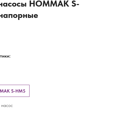
насосы HOMMAK S-
напорные
тики:
MMAK S-HM5
 насос