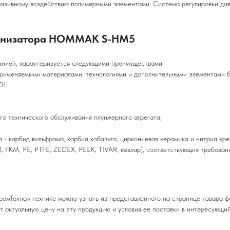
разивному воздействию полимерными элементами. Система регулировки да
енизатора
HOMMAK S-HM5
анией, характеризуется следующими преимуществами:
именяемыми материалами, технологиями и дополнительными элементами б
01;
 технического обслуживания плунжерного агрегата;
 карбид вольфрама, карбид кобальта, циркониевая керамика и нитрид кре
KM, PE, PTFE, ZEDEX, PEEK, TIVAR, кевлар), соответствующих требован
мТехно» технике можно узнать из представленного на странице товара ф
т актуальную цену на эту продукцию и условия ее поставки в интересующий