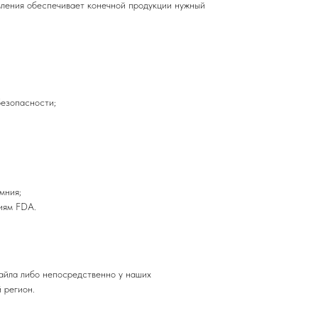
вления обеспечивает конечной продукции нужный
езопасности;
мния;
иям FDA.
айла либо непосредственно у наших
 регион.