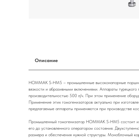
Описание
HOMMAK S-HM5 – промышленные высоконапорные поршневые
вязкости и абразивными включениями. Аппараты турецкого 
производительностью 500 л/ч. При этом применение обору
Применение этих гомогенизаторов актуально при изготовлен
предлагаемые аппараты применяются при производстве кос
Промышленный гомогенизатор HOMMAK S-HM5 состоит из дв
его до установленного оператором состояния. Двухступенч
размера и обеспечения нужной структуры. Моноблочный ко