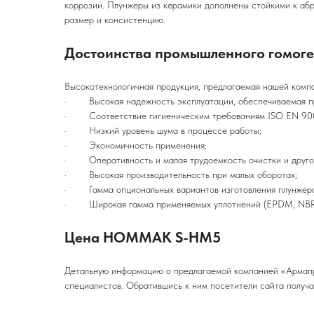
коррозии. Плунжеры из керамики дополнены стойкими к аб
размер и консистенцию.
Достоинства
промышленного гомог
Высокотехнологичная продукция, предлагаемая нашей комп
· Высокая надежность эксплуатации, обеспечиваемая пр
· Соответствие гигиеническим требованиям ISO EN 90
· Низкий уровень шума в процессе работы;
· Экономичность применения;
· Оперативность и малая трудоемкость очистки и другого
· Высокая производительность при малых оборотах;
· Гамма опциональных вариантов изготовления плунжера -
· Широкая гамма применяемых уплотнений (EPDM, NBR, F
Цена HOMMAK S-HM5
Детальную информацию о предлагаемой компанией «Армапро
специалистов. Обратившись к ним посетители сайта получа