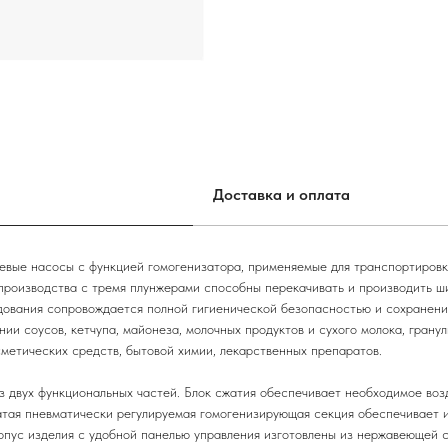
Доставка и оплата
 насосы с функцией гомогенизатора, применяемые для транспортировки
производства с тремя плунжерами способны перекачивать и производить ши
дования сопровождается полной гигиенической безопасностью и сохранени
ии соусов, кетчупа, майонеза, молочных продуктов и сухого молока, гранул
метических средств, бытовой химии, лекарственных препаратов.
ух функциональных частей. Блок сжатия обеспечивает необходимое возд
атая пневматически регулируемая гомогенизирующая секция обеспечивает 
рпус изделия с удобной панелью управления изготовлены из нержавеющей 