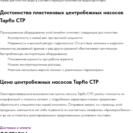
также для очистки воды в соответствующих комплексах водоподготовки.
Достоинства пластиковых центробежных насосов
Tapflo CTP
Промышленное оборудование этой линейки отличают следующие достоинства:
· Компактность и малый вес при высокой мощности;
· Надежность и высокий ресурс гидронасоса. Отсутствие склонных к коррозии
элементов, резервный дренаж и ряд других решений обеспечивают длительную
беспроблемную эксплуатацию оборудования;
· Пониженная шумность при работе агрегата;
· Низкие эксплуатационные расходы;
· Наличие нескольких версий техники с различными параметрами.
Цена центробежных насосов Tapflo CTP
Заинтересовавшимся возможностью купить насосы Tapflo CTP, узнать стоимость их
модификаций и получить каталог с подробными характеристиками предлагаем
обратиться к специалистам нашей компании. Отправьте запрос со страницы этой
продукции, напишите в чат либо позвоните по контактным телефонам «АрмапромТехно» -
и вы не останетесь разочарованными предложенными условиями поставки.
Доставка и оплата