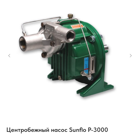
Центробежный насос Sunflo P-3000
Х
K