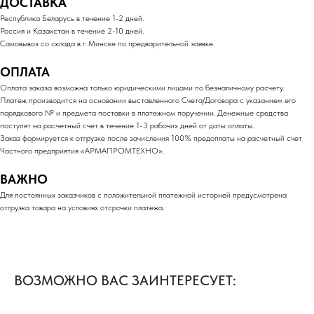
ДОСТАВКА
Республика Беларусь в течение 1-2 дней.
Россия и Казахстан в течение 2-10 дней.
Самовывоз со склада в г. Минске по предварительной заявке.
ОПЛАТА
Оплата заказа возможна только юридическими лицами по безналичному расчету.
Платеж производится на основании выставленного Счета/Договора с указанием его
порядкового № и предмета поставки в платежном поручении. Денежные средства
поступят на расчетный счет в течение 1-3 рабочих дней от даты оплаты.
Заказ формируется к отгрузке после зачисления 100% предоплаты на расчетный счет
Частного предприятия «АРМАПРОМТЕХНО».
ВАЖНО
Для постоянных заказчиков с положительной платежной историей предусмотрена
отгрузка товара на условиях отсрочки платежа.
ВОЗМОЖНО ВАС ЗАИНТЕРЕСУЕТ: