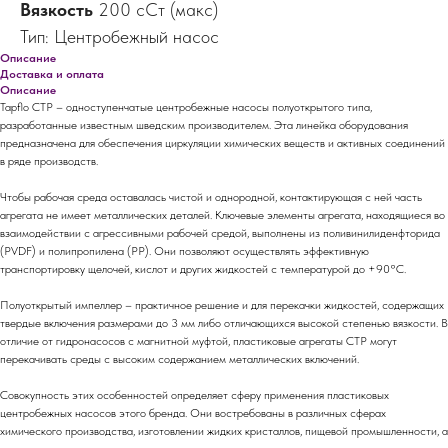
Вязкость
200 cСт (макс)
Тип: Центробежный насос
Описание
Доставка и оплата
Описание
Tapflo CTP – одноступенчатые центробежные насосы полуоткрытого типа,
разработанные известным шведским производителем. Эта линейка оборудования
предназначена для обеспечения циркуляции химических веществ и активных соединений
в ряде производств.
Чтобы рабочая среда оставалась чистой и однородной, контактирующая с ней часть
агрегата не имеет металлических деталей. Ключевые элементы агрегата, находящиеся во
взаимодействии с агрессивными рабочей средой, выполнены из поливинилиденфторида
(PVDF) и полипропилена (PP). Они позволяют осуществлять эффективную
транспортировку щелочей, кислот и других жидкостей с температурой до +90°C.
Полуоткрытый импеллер – практичное решение и для перекачки жидкостей, содержащих
твердые включения размерами до 3 мм либо отличающихся высокой степенью вязкости. В
отличие от гидронасосов с магнитной муфтой, пластиковые агрегаты CTP могут
перекачивать среды с высоким содержанием металлических включений.
Совокупность этих особенностей определяет сферу применения пластиковых
центробежных насосов этого бренда. Они востребованы в различных сферах
химического производства, изготовлении жидких кристаллов, пищевой промышленности, а