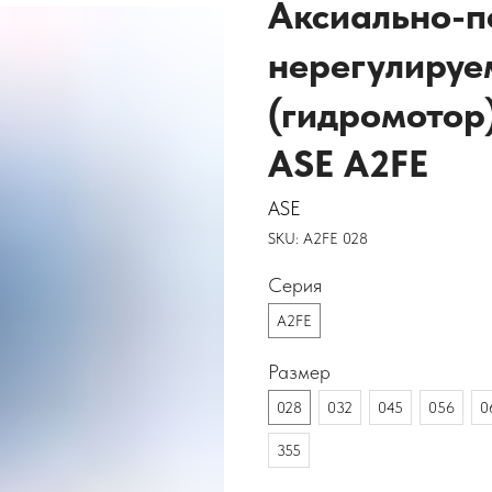
Аксиально-
нерегулируе
(гидромотор
ASE A2FE
ASE
SKU:
A2FE 028
Серия
A2FE
Размер
028
032
045
056
0
355