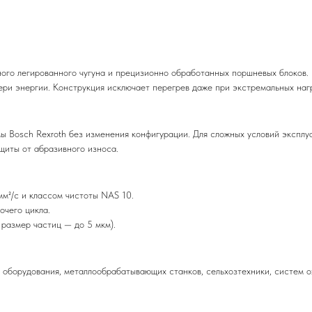
го легированного чугуна и прецизионно обработанных поршневых блоков.
ри энергии. Конструкция исключает перегрев даже при экстремальных нагр
ы Bosch Rexroth без изменения конфигурации. Для сложных условий эксплу
ащиты от абразивного износа.
м²/с и классом чистоты NAS 10.
очего цикла.
размер частиц — до 5 мкм).
о оборудования, металлообрабатывающих станков, сельхозтехники, систем 