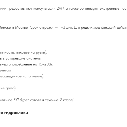
ии предоставляют консультации 24/7, а также организуют экстренные пост
Минске и Москве. Срок отгрузки — 1–3 дня. Для редких модификаций действ
ичность, пиковые нагрузки).
в в устаревшие системы.
 энергопотребление на 15–20%.
учетом:
возащищенное исполнение).
ие груза).
альное КП будет готово в течение 2 часов!
е гидравлики