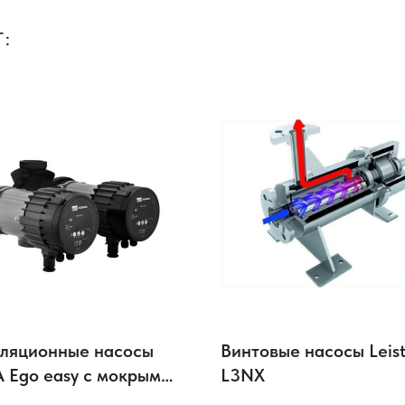
:
ляционные насосы
Винтовые насосы Leist
 Ego easy с мокрым
L3NX
ом и встроенной