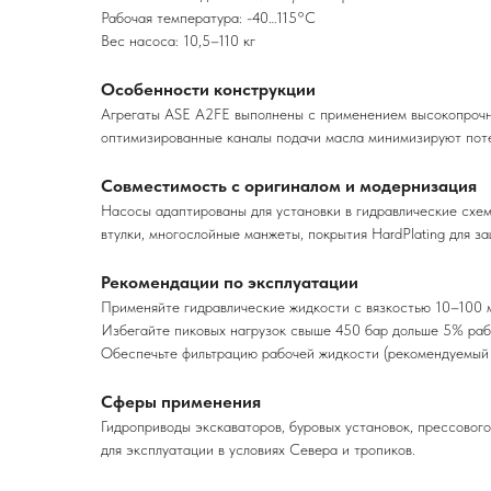
Рабочая температура: -40…115°С
Вес насоса: 10,5–110 кг
Особенности конструкции
Агрегаты ASE A2FE выполнены с применением высокопрочно
оптимизированные каналы подачи масла минимизируют поте
Совместимость с оригиналом и модернизация
Насосы адаптированы для установки в гидравлические схем
втулки, многослойные манжеты, покрытия HardPlating для з
Рекомендации по эксплуатации
Применяйте гидравлические жидкости с вязкостью 10–100 м
Избегайте пиковых нагрузок свыше 450 бар дольше 5% раб
Обеспечьте фильтрацию рабочей жидкости (рекомендуемый 
Сферы применения
Гидроприводы экскаваторов, буровых установок, прессовог
для эксплуатации в условиях Севера и тропиков.