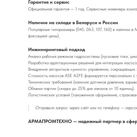
Гарантия и сервис
Официальная гарантия — 1 год. Сервисные инженеры компан
Наличие на складе в Беларуси и России
Популярные типоразмеры (045, 063, 107, 160) в наличии в 
фиксацией цены).
Инжиниринговый подход
Анализ рабочих режимов гидросистемы (пусковые токи, цикл
Разработка адаптационных решений для интеграции насосо
Внедрение алгоритмов «умного» управления, сокращающих
Стоимость насосов ASE A2FE формируется персонально с 
Технических требований (наличие датчиков давления, взры
Объема партии (скидки до 25% для заказов от 10 единиц).
Логистических условий (таможенное оформление, страхован
Отправьте запрос через сайт или по телефону — персон
АРМАПРОМТЕХНО — надежный партнер в сфер