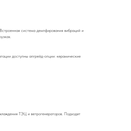
 Встроенная система демпфирования вибраций и
узках.
атации доступны апгрейд-опции: керамические
охлаждения ТЭЦ и ветрогенераторов. Подходят