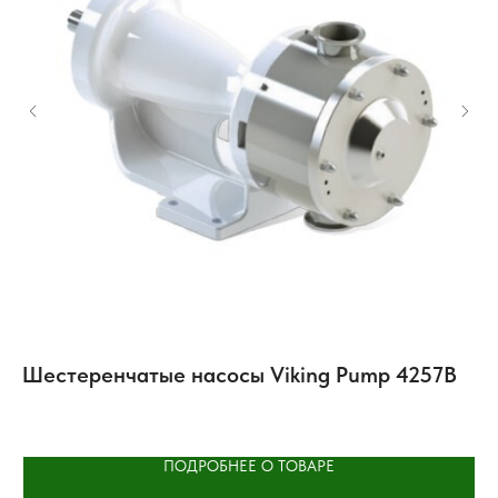
Шестеренчатые насосы Viking Pump 4257B
А
Ax
ПОДРОБНЕЕ О ТОВАРЕ