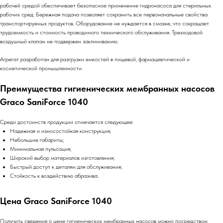
рабочей средой обеспечивает безопасное применение гидронасоса для стерильных
рабочих сред. Бережная подача позволяет сохранить все первоначальные свойства
транспортируемых продуктов. Оборудование не нуждается в смазке, что сокращает
трудоемкость и стоимость проводимого технического обслуживания. Трехходовой
воздушный клапан не подвержен заклиниванию.
Агрегат разработан для разгрузки емкостей в пищевой, фармацевтической и
косметической промышленности.
Преимущества гигиенических мембранных насосов
Graco SaniForce 1040
Среди достоинств продукции отмечается следующее:
Надежная и износостойкая конструкция;
Небольшие габариты;
Минимальная пульсация;
Широкий выбор материалов изготовления;
Быстрый доступ к деталям для обслуживания;
Стойкость к воздействию абразива.
Цена Graco SaniForce 1040
Получить сведения о цене гигиенических мембранных насосов можно посредством