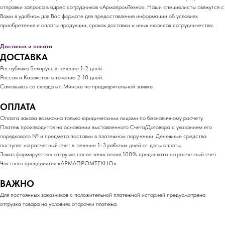
отправки запроса в адрес сотрудников «АрмапромТехно». Наши специалисты свяжутся с
Вами в удобном для Вас формате для предоставления информации об условиях
приобретения и оплаты продукции, сроках доставки и иных нюансах сотрудничества.
Доставка и оплата
ДОСТАВКА
Республика Беларусь в течение 1-2 дней.
Россия и Казахстан в течение 2-10 дней.
Самовывоз со склада в г. Минске по предварительной заявке.
ОПЛАТА
Оплата заказа возможна только юридическими лицами по безналичному расчету.
Платеж производится на основании выставленного Счета/Договора с указанием его
порядкового № и предмета поставки в платежном поручении. Денежные средства
поступят на расчетный счет в течение 1-3 рабочих дней от даты оплаты.
Заказ формируется к отгрузке после зачисления 100% предоплаты на расчетный счет
Частного предприятия «АРМАПРОМТЕХНО».
ВАЖНО
Для постоянных заказчиков с положительной платежной историей предусмотрена
отгрузка товара на условиях отсрочки платежа.