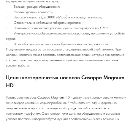
выдержать экстремальную нагрузку;
· Большой ресурс оборудования;
· Низкий уровень шумности;
· Высокая скорость (до 3000 об/мин) и производительность;
· Относительно небольшие габариты агрегата;
· Возможность перекачки рабочей среды температурой до +95°С;
· Универсальность, обуславливающая широкую сферу применения устройств
серии;
· Разнообразие доступных к приобретению версий гидронасосов.
Покупателям предлагается несколько стандартных версий этой техники. При
желании заказчик может заказать дополнительные опции, которые максимально
соответствуют его производственным потребностям и оптимально учитывают
условия работы.
Цена шестеренчатых насосов Casappa Magnum
HD
Узнать цену насосов Casappa Magnum HD и доступные к заказу версии можно у
менеджеров компании «АрмапромТехно». Чтобы получить эту информацию,
отправьте нам запрос со страницы этой продукции либо позвоните по
контактным телефонам. Озвученные нами цены на оборудование и выгодные
условия поставки наверняка будут лучшим предложением из всех возможных.