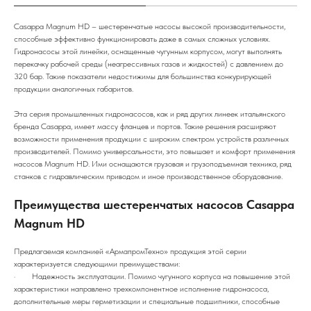
Casappa Magnum HD – шестеренчатые насосы высокой производительности,
способные эффективно функционировать даже в самых сложных условиях.
Гидронасосы этой линейки, оснащенные чугунным корпусом, могут выполнять
перекачку рабочей среды (неагрессивных газов и жидкостей) с давлением до
320 бар. Такие показатели недостижимы для большинства конкурирующей
продукции аналогичных габаритов.
Эта серия промышленных гидронасосов, как и ряд других линеек итальянского
бренда Casappa, имеет массу фланцев и портов. Такие решения расширяют
возможности применения продукции с широким спектром устройств различных
производителей. Помимо универсальности, это повышает и комфорт применения
насосов Magnum HD. Ими оснащаются грузовая и грузоподъемная техника, ряд
станков с гидравлическим приводом и иное производственное оборудование.
Преимущества шестеренчатых насосов Casappa
Magnum HD
Предлагаемая компанией «АрмапромТехно» продукция этой серии
характеризуется следующими преимуществами:
· Надежность эксплуатации. Помимо чугунного корпуса на повышение этой
характеристики направлено трехкомпонентное исполнение гидронасоса,
дополнительные меры герметизации и специальные подшипники, способные